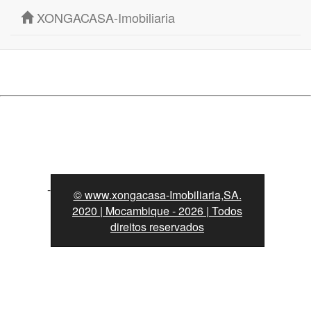
XONGACASA-Imobiliaria
casas à venda em Maputo
-
© www.xongacasa-Imobiliaria,SA.
2020 | Mocambique - 2026 | Todos
direitos reservados