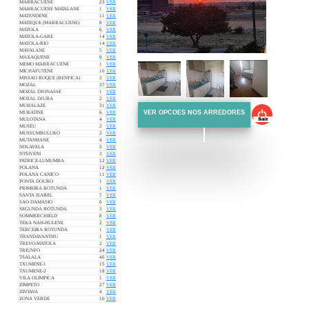
MARRACUENE
23
VER
MARRACUENE MATALANE
1
VER
MATENDENE
11
VER
MATEQUE (MARRACUENE)
8
VER
MATOLA
6
VER
MATOLA-GARE
14
VER
MATOLA-RIO
14
VER
MAVALANE
5
VER
MAXAQUENE
9
VER
MEMO MARRACUENE
1
VER
MICHAFUTENE
10
VER
MISSAO ROQUE (BENFICA)
3
VER
MOZAL
37
VER
MOZAL DJONASSE
1
VER
MOZAL DJUBA
2
VER
MUHALAZE
31
VER
VER OPCOES NOS ARREDORES
MUKATINE
6
VER
MULOTANA
4
VER
MUSEU
2
VER
MUSSUMBULUKO
2
VER
MUTANHANE
4
VER
NDLAVELA
5
VER
NTSIVENI
3
VER
PATRICE-LUMUMBA
12
VER
POLANA
12
VER
POLANA CANICO
11
VER
PONTA DOURO
1
VER
PRIMEIRA ROTUNDA
1
VER
SANTA ISABEL
7
VER
SAO DAMASIO
6
VER
SEGUNDA ROTUNDA
3
VER
SOMMERCHIELD
8
VER
TEKA NAH-HULENE
2
VER
TERCEIRA ROTUNDA
1
VER
THANDAVANTHU
1
VER
TREVO-MATOLA
2
VER
TRIUNFO
24
VER
TSALALA
46
VER
TXUMENE-1
15
VER
TXUMENE-2
18
VER
VILA OLIMPICA
1
VER
ZIMPETO
27
VER
ZINTAVA
4
VER
ZONA VERDE
10
VER