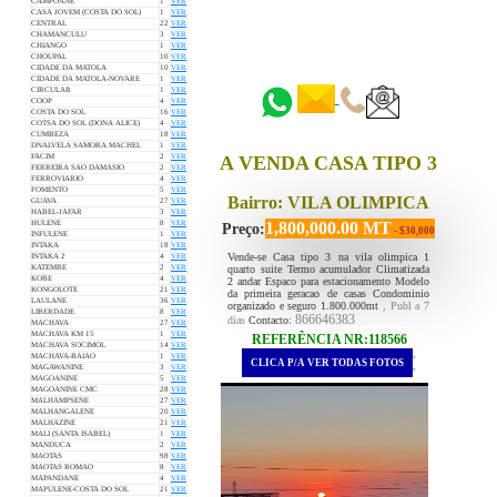
CAMPOANE
1
VER
CASA JOVEM (COSTA DO SOL)
1
VER
CENTRAL
22
VER
CHAMANCULU
3
VER
::::::
CHIANGO
1
VER
CHOUPAL
10
VER
::::::
CIDADE DA MATOLA
10
VER
CIDADE DA MATOLA-NOVARE
1
VER
CIRCULAR
1
VER
COOP
4
VER
COSTA DO SOL
16
VER
COTSA DO SOL (DONA ALICE)
4
VER
CUMBEZA
18
VER
DNALVELA SAMORA MACHEL
1
VER
FACIM
2
VER
A VENDA CASA TIPO 3
FERREIRA SAO DAMASIO
2
VER
FERROVIARIO
4
VER
FOMENTO
5
VER
Bairro: VILA OLIMPICA
GUAVA
27
VER
HABEL-JAFAR
3
VER
1,800,000.00 MT
HULENE
8
VER
Preço:
- $30,000
INFULENE
1
VER
INTAKA
18
VER
Vende-se Casa tipo 3 na vila olimpica 1
INTAKA 2
4
VER
quarto suite Termo acumulador Climatizada
KATEMBE
2
VER
KOBE
4
VER
2 andar Espaco para estacionamento Modelo
KONGOLOTE
21
VER
da primeira geracao de casas Condominio
LAULANE
36
VER
organizado e seguro 1.800.000mt
, Publ a 7
LIBERDADE
8
VER
866646383
dias
Contacto:
MACHAVA
27
VER
MACHAVA KM 15
1
VER
REFERÊNCIA NR:118566
MACHAVA SOCIMOL
14
VER
.
MACHAVA-BAIAO
1
VER
CLICA P/A VER TODAS FOTOS
.
MAGAWANINE
3
VER
MAGOANINE
5
VER
MAGOANINE CMC
28
VER
MALHAMPSENE
27
VER
MALHANGALENE
20
VER
MALHAZINE
21
VER
MALI (SANTA ISABEL)
1
VER
MANDUCA
2
VER
MAOTAS
98
VER
MAOTAS ROMAO
8
VER
MAPANDANE
4
VER
MAPULENE-COSTA DO SOL
21
VER