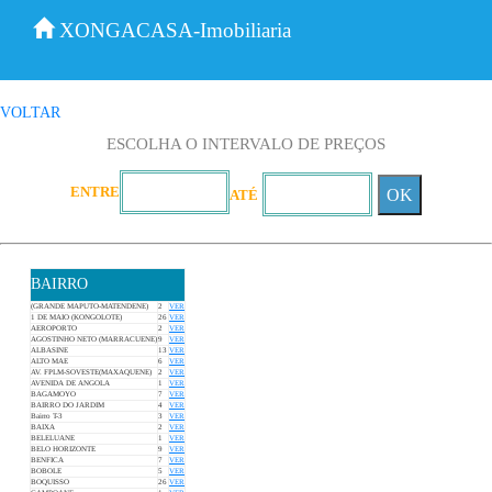
XONGACASA-Imobiliaria
VOLTAR
ESCOLHA O INTERVALO DE PREÇOS
ENTRE
OK
ATÉ
BAIRRO
(GRANDE MAPUTO-MATENDENE)
2
VER
1 DE MAIO (KONGOLOTE)
26
VER
AEROPORTO
2
VER
AGOSTINHO NETO (MARRACUENE)
9
VER
ALBASINE
13
VER
ALTO MAE
6
VER
AV. FPLM-SOVESTE(MAXAQUENE)
2
VER
AVENIDA DE ANGOLA
1
VER
BAGAMOYO
7
VER
BAIRRO DO JARDIM
4
VER
Bairro T-3
3
VER
BAIXA
2
VER
BELELUANE
1
VER
BELO HORIZONTE
9
VER
BENFICA
7
VER
BOBOLE
5
VER
BOQUISSO
26
VER