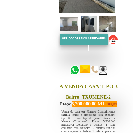
VER OPCOES NOS ARREDORES
::::::
::::::
A VENDA CASA TIPO 3
Bairro: TXUMENE-2
5,300,000.00 MT
Preço:
- $88,333
Venda de casa em Maputo Cumprimentos
familia temos a disposicao esta excelente
tipo 3 luxuosa top de gama situada na
Matola (Tchumene2) Preco: 5.300.000
negociavel Descricao 3 quartos (1 suite
equipado com roupeiro) 2 quartos simples
com roupeiro embutido 1 sala ampla com