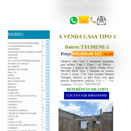
::::::
::::::
BAIRRO
A VENDA CASA TIPO 2
1
VER
(GRANDE MAPUTO-MATENDENE)
2
VER
Bairro: TXUMENE-2
1 DE MAIO (KONGOLOTE)
28
VER
AEROPORTO
3
VER
AGOSTINHO NETO (MARRACUENE)
9
VER
900,000.00 MT
Preço:
- $15,000
ALBASINE
14
VER
ALTO MAE
6
VER
Vende-se obra Tipo 2 inacabada preparada
AV. FPLM-SOVESTE(MAXAQUENE)
2
VER
AVENIDA DE ANGOLA
1
VER
para receber Lage ( Placa ) na Matola -
BAGAMOYO
8
VER
Txumene 2 Depois do Hotel Ushaka Preco
BAIRRO DO JARDIM
4
VER
900.000 MZN Tipo 2 Medidas do terreno
Bairro T-3
3
VER
25x30 2 Suites 1 Wc Sala Cozinha Varanda
BAIXA
2
VER
Tubagem electrica ja feita Zona com agua
BELELUANE
1
VER
potavel Iluminacao publica
, Publ a 7 dias
BELO HORIZONTE
9
VER
Técnico: 866646383
Contacto:
BENFICA
7
VER
BOBOLE
6
VER
REFERÊNCIA NR:125974
BOQUISSO
28
VER
.
CAMPOANE
1
VER
CLICA P/A VER TODAS FOTOS
CASA JOVEM (COSTA DO SOL)
1
VER
.
CENTRAL
22
VER
CHAMANCULU
3
VER
CHIANGO
1
VER
CHOUPAL
14
VER
CIDADE DA MATOLA
11
VER
CIDADE DA MATOLA-NOVARE
1
VER
CIRCULAR
1
VER
COOP
4
VER
COSTA DO SOL
17
VER
COTSA DO SOL (DONA ALICE)
4
VER
CUMBEZA
19
VER