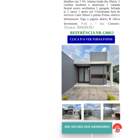
detalhes top 1 Wc interna tirada dos filmes 1
cozinha moderna e americana 1 varanda
frontal muito acolhedora 1 garagem fechada
p/ 2 carros 1 anexo tp1 Climatizada Area de
servicos Canil Murro e portao Portao eletrico
Informacoes Siga a pagina abaixo ⬇️ Africa
Investment
, Publ a 7 dias
Contacto:
Técnico: 866646383
REFERÊNCIA NR:126012
.
CLICA P/A VER TODAS FOTOS
.
VER OPCOES NOS ARREDORES