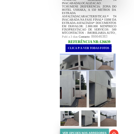
INACABADALOCALIZACAO:
TCHUMENE 2REFERENCIA: ZONA DO
HOTEL USHAKA, A 150 METROS DA
ESTRADA
ASFALTADACARACTERISTICAS:* T4
INACABADA NA FASE FINAL* 150M DA
ESTRADA ASFALTADA* DOCUMENTOS
EM DIAVALOR: 2.800.000 MZNPRECO
FIXOPRESTACAO DE SERVICOS: 500
MTCONTACTOS - IMOBILIARIA AUTO:
,
866646383
Publ a 3 dias
Contacto:
REFERÊNCIA NR:126639
.
CLICA P/A VER TODAS FOTOS
.
VER OPCOES NOS ARREDORES