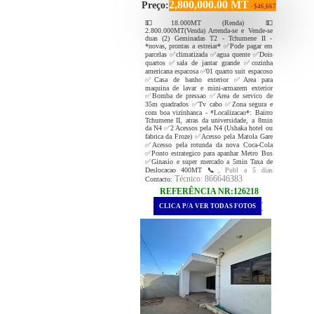
2,800,000.00 MT
Preço:
- $46,667
💵18.000MT (Renda) 💵
2.800.000MT(Venda) Arrenda-se e Vende-se
duas (2) Geminadas T2 - Tchumene II -
*novas, prontas a estreiar* ✅Pode pagar em
parcelas ✅climatizada ✅agua quente ✅Dois
quartos ✅sala de jantar grande ✅cozinha
americana espacosa ✅01 quarto suit espacoso
✅Casa de banho exterior ✅Area para
maquina de lavar e mini-armazem exterior
✅Bomba de pressao ✅Area de servico de
35m quadrados ✅Tv cabo ✅Zona segura e
com boa vizinhanca - *Localizacao*: Bairro
Tchumene II, atras da universidade, a 8min
da N4 ✅2 Acessos pela N4 (Ushaka hotel ou
fabrica da Froze) ✅Acesso pela Matola Gare
✅Acesso pela rotunda da nova Coca-Cola
✅Ponto estrategico para apanhar Metro Bus
✅Ginasio e super mercado a 5min Taxa de
Deslocacao 400MT 📞
, Publ a 5 dias
Técnico: 866646383
Contacto:
REFERÊNCIA NR:126218
.
CLICA P/A VER TODAS FOTOS
.