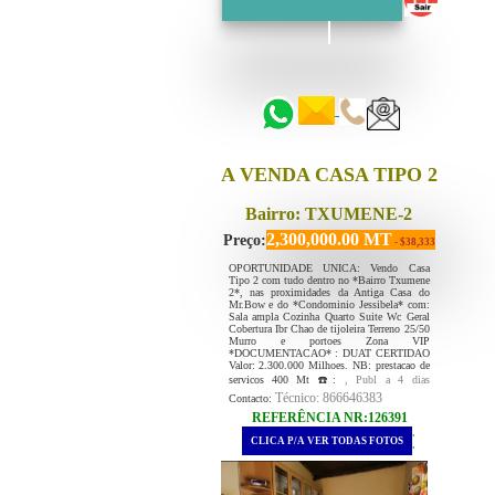
::::::
::::::
A VENDA CASA TIPO 2
Bairro: TXUMENE-2
2,300,000.00 MT
Preço:
- $38,333
OPORTUNIDADE UNICA: Vendo Casa
Tipo 2 com tudo dentro no *Bairro Txumene
2*, nas proximidades da Antiga Casa do
Mr.Bow e do *Condominio Jessibela* com:
Sala ampla Cozinha Quarto Suite Wc Geral
Cobertura Ibr Chao de tijoleira Terreno 25/50
Murro e portoes Zona VIP
*DOCUMENTACAO* : DUAT CERTIDAO
Valor: 2.300.000 Milhoes. NB: prestacao de
servicos 400 Mt ☎️:
, Publ a 4 dias
Técnico: 866646383
Contacto:
REFERÊNCIA NR:126391
.
CLICA P/A VER TODAS FOTOS
.