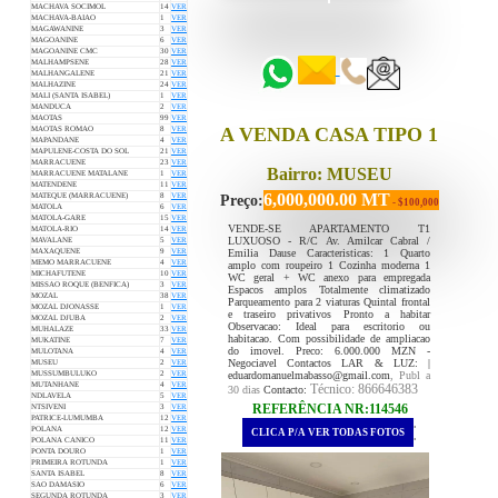
MACHAVA SOCIMOL
14
VER
::::::
MACHAVA-BAIAO
1
VER
MAGAWANINE
3
VER
::::::
MAGOANINE
6
VER
MAGOANINE CMC
30
VER
MALHAMPSENE
28
VER
MALHANGALENE
21
VER
MALHAZINE
24
VER
MALI (SANTA ISABEL)
1
VER
MANDUCA
2
VER
MAOTAS
99
VER
A VENDA CASA TIPO 1
MAOTAS ROMAO
8
VER
MAPANDANE
4
VER
MAPULENE-COSTA DO SOL
21
VER
MARRACUENE
23
VER
Bairro: MUSEU
MARRACUENE MATALANE
1
VER
MATENDENE
11
VER
6,000,000.00 MT
MATEQUE (MARRACUENE)
8
VER
Preço:
- $100,000
MATOLA
6
VER
MATOLA-GARE
15
VER
VENDE-SE APARTAMENTO T1
MATOLA-RIO
14
VER
LUXUOSO - R/C Av. Amilcar Cabral /
MAVALANE
5
VER
Emilia Dause Caracteristicas: 1 Quarto
MAXAQUENE
9
VER
MEMO MARRACUENE
4
VER
amplo com roupeiro 1 Cozinha moderna 1
MICHAFUTENE
10
VER
WC geral + WC anexo para empregada
MISSAO ROQUE (BENFICA)
3
VER
Espacos amplos Totalmente climatizado
MOZAL
38
VER
Parqueamento para 2 viaturas Quintal frontal
MOZAL DJONASSE
1
VER
e traseiro privativos Pronto a habitar
MOZAL DJUBA
2
VER
Observacao: Ideal para escritorio ou
MUHALAZE
33
VER
habitacao. Com possibilidade de ampliacao
MUKATINE
7
VER
do imovel. Preco: 6.000.000 MZN -
MULOTANA
4
VER
Negociavel Contactos LAR & LUZ: |
MUSEU
2
VER
eduardomanuelmabasso@gmail.com
, Publ a
MUSSUMBULUKO
2
VER
MUTANHANE
4
VER
Técnico: 866646383
30 dias
Contacto:
NDLAVELA
5
VER
REFERÊNCIA NR:114546
NTSIVENI
3
VER
PATRICE-LUMUMBA
12
VER
.
POLANA
12
VER
CLICA P/A VER TODAS FOTOS
.
POLANA CANICO
11
VER
PONTA DOURO
1
VER
PRIMEIRA ROTUNDA
1
VER
SANTA ISABEL
8
VER
SAO DAMASIO
6
VER
SEGUNDA ROTUNDA
3
VER