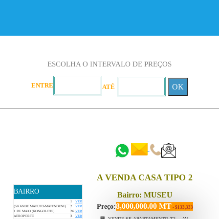
ESCOLHA O INTERVALO DE PREÇOS
ENTRE
OK
ATÉ
::::::
::::::
A VENDA CASA TIPO 2
BAIRRO
Bairro: MUSEU
1
VER
8,000,000.00 MT
Preço:
(GRANDE MAPUTO-MATENDENE)
2
VER
- $133,333
1 DE MAIO (KONGOLOTE)
26
VER
AEROPORTO
3
VER
🏢 VENDE-SE APARTAMENTO T2 – AV.