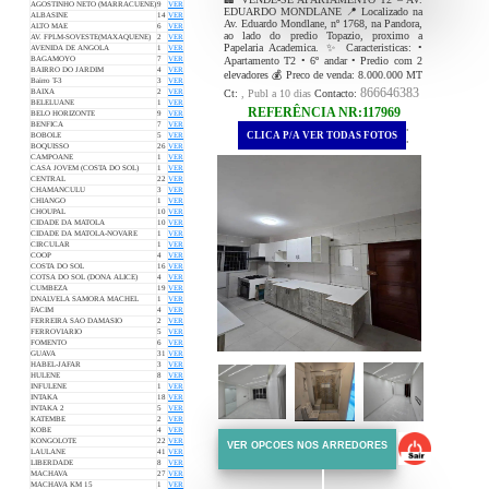
AGOSTINHO NETO (MARRACUENE)
9
VER
EDUARDO MONDLANE 📍 Localizado na
ALBASINE
14
VER
Av. Eduardo Mondlane, nº 1768, na Pandora,
ALTO MAE
6
VER
ao lado do predio Topazio, proximo a
AV. FPLM-SOVESTE(MAXAQUENE)
2
VER
Papelaria Academica. ✨ Caracteristicas: •
AVENIDA DE ANGOLA
1
VER
Apartamento T2 • 6º andar • Predio com 2
BAGAMOYO
7
VER
BAIRRO DO JARDIM
4
VER
elevadores 💰 Preco de venda: 8.000.000 MT
Bairro T-3
3
VER
866646383
Ct:
, Publ a 10 dias
Contacto:
BAIXA
2
VER
BELELUANE
1
VER
REFERÊNCIA NR:117969
BELO HORIZONTE
9
VER
BENFICA
7
VER
.
CLICA P/A VER TODAS FOTOS
BOBOLE
5
VER
.
BOQUISSO
26
VER
CAMPOANE
1
VER
CASA JOVEM (COSTA DO SOL)
1
VER
CENTRAL
22
VER
CHAMANCULU
3
VER
CHIANGO
1
VER
CHOUPAL
10
VER
CIDADE DA MATOLA
10
VER
CIDADE DA MATOLA-NOVARE
1
VER
CIRCULAR
1
VER
COOP
4
VER
COSTA DO SOL
16
VER
COTSA DO SOL (DONA ALICE)
4
VER
CUMBEZA
19
VER
DNALVELA SAMORA MACHEL
1
VER
FACIM
4
VER
FERREIRA SAO DAMASIO
2
VER
FERROVIARIO
5
VER
FOMENTO
6
VER
GUAVA
31
VER
HABEL-JAFAR
3
VER
HULENE
8
VER
INFULENE
1
VER
INTAKA
18
VER
INTAKA 2
5
VER
KATEMBE
2
VER
KOBE
4
VER
KONGOLOTE
22
VER
VER OPCOES NOS ARREDORES
LAULANE
41
VER
LIBERDADE
8
VER
MACHAVA
27
VER
MACHAVA KM 15
1
VER