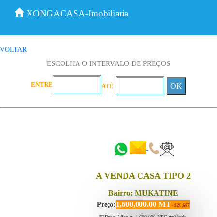
XONGACASA-Imobiliaria
VOLTAR
ESCOLHA O INTERVALO DE PREÇOS
ENTRE
OK
ATÉ
::::::
::::::
A VENDA CASA TIPO 2
Bairro: MUKATINE
1,600,000.00 MT
Preço:
- $26,667
💵Dono Aflito🔥 1.600.000 NEG 🏡Vende-