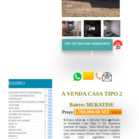
VER OPCOES NOS ARREDORES
::::::
::::::
BAIRRO
1
VER
A VENDA CASA TIPO 2
(GRANDE MAPUTO-MATENDENE)
2
VER
1 DE MAIO (KONGOLOTE)
26
VER
AEROPORTO
3
VER
AGOSTINHO NETO (MARRACUENE)
9
VER
Bairro: MUKATINE
ALBASINE
14
VER
ALTO MAE
6
VER
1,700,000.00 MT
Preço:
AV. FPLM-SOVESTE(MAXAQUENE)
2
VER
- $28,333
AVENIDA DE ANGOLA
1
VER
BAGAMOYO
7
VER
💵Dono Aflito🔥 1.600.000 NEG 🏡Vende-
BAIRRO DO JARDIM
4
VER
se Excelente Casa Tipo 2 em Mukatine
Bairro T-3
3
VER
terminal de chapas. Tento falsoFurro de agua
BAIXA
2
VER
Casa pavimentado Camera vigilante Garagem
BELELUANE
1
VER
para uma viatura Electro face Portao eletrico
BELO HORIZONTE
9
VER
BENFICA
7
VER
Casa com seguranca Preco