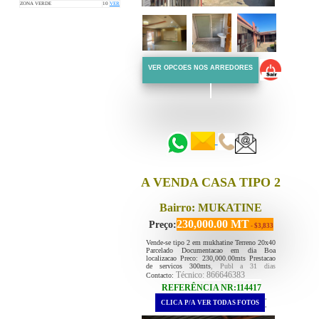
ZONA VERDE
10
VER
VER OPCOES NOS ARREDORES
::::::
::::::
A VENDA CASA TIPO 2
Bairro: MUKATINE
230,000.00 MT
Preço:
- $3,833
Vende-se tipo 2 em mukhatine Terreno 20x40
Parcelado Documentacao em dia Boa
localizacao Preco: 230,000.00mts Prestacao
de servicos 300mts
, Publ a 31 dias
Técnico: 866646383
Contacto:
REFERÊNCIA NR:114417
.
CLICA P/A VER TODAS FOTOS
.