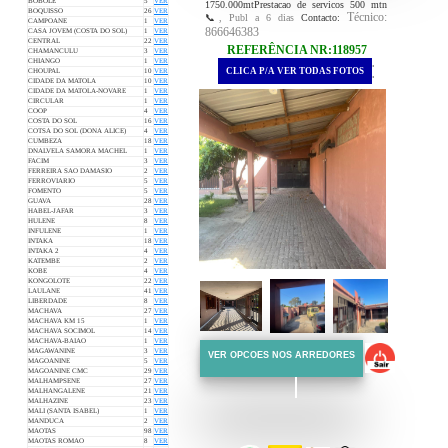
BOBOLE
5
VER
1750.000mtPrestacao de servicos 500 mtn
BOQUISSO
26
VER
Técnico:
📞
, Publ a 6 dias
Contacto:
CAMPOANE
1
VER
866646383
CASA JOVEM (COSTA DO SOL)
1
VER
CENTRAL
22
VER
REFERÊNCIA NR:118957
CHAMANCULU
3
VER
CHIANGO
1
VER
.
CLICA P/A VER TODAS FOTOS
CHOUPAL
10
VER
.
CIDADE DA MATOLA
10
VER
CIDADE DA MATOLA-NOVARE
1
VER
CIRCULAR
1
VER
COOP
4
VER
COSTA DO SOL
16
VER
COTSA DO SOL (DONA ALICE)
4
VER
CUMBEZA
18
VER
DNALVELA SAMORA MACHEL
1
VER
FACIM
3
VER
FERREIRA SAO DAMASIO
2
VER
FERROVIARIO
5
VER
FOMENTO
5
VER
GUAVA
28
VER
HABEL-JAFAR
3
VER
HULENE
8
VER
INFULENE
1
VER
INTAKA
18
VER
INTAKA 2
4
VER
KATEMBE
2
VER
KOBE
4
VER
KONGOLOTE
22
VER
LAULANE
41
VER
LIBERDADE
8
VER
MACHAVA
27
VER
MACHAVA KM 15
1
VER
MACHAVA SOCIMOL
14
VER
MACHAVA-BAIAO
1
VER
MAGAWANINE
3
VER
VER OPCOES NOS ARREDORES
MAGOANINE
5
VER
MAGOANINE CMC
29
VER
MALHAMPSENE
27
VER
MALHANGALENE
21
VER
MALHAZINE
23
VER
::::::
MALI (SANTA ISABEL)
1
VER
MANDUCA
2
VER
::::::
MAOTAS
98
VER
MAOTAS ROMAO
8
VER