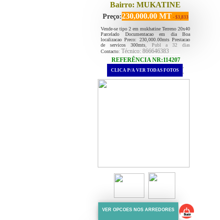
Bairro: MUKATINE
230,000.00 MT
Preço:
- $3,833
Vende-se tipo 2 em mukhatine Terreno 20x40
Parcelado Documentacao em dia Boa
localizacao Preco: 230,000.00mts Prestacao
de servicos 300mts
, Publ a 32 dias
Técnico: 866646383
Contacto:
REFERÊNCIA NR:114207
.
CLICA P/A VER TODAS FOTOS
.
VER OPCOES NOS ARREDORES