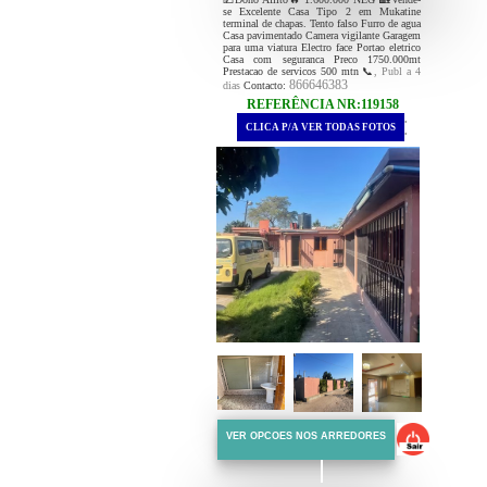
se Excelente Casa Tipo 2 em Mukatine
terminal de chapas. Tento falso Furro de agua
Casa pavimentado Camera vigilante Garagem
para uma viatura Electro face Portao eletrico
Casa com seguranca Preco 1750.000mt
Prestacao de servicos 500 mtn 📞
, Publ a 4
866646383
dias
Contacto:
REFERÊNCIA NR:119158
.
CLICA P/A VER TODAS FOTOS
.
VER OPCOES NOS ARREDORES