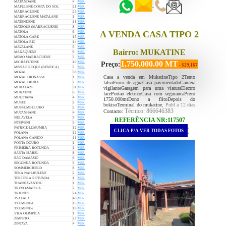
MAPANDANE
4
VER
MAPULENE-COSTA DO SOL
21
VER
MARRACUENE
23
VER
MARRACUENE MATALANE
1
VER
MATENDENE
11
VER
MATEQUE (MARRACUENE)
8
VER
A VENDA CASA TIPO 2
MATOLA
6
VER
MATOLA-GARE
15
VER
MATOLA-RIO
14
VER
MAVALANE
5
VER
Bairro: MUKATINE
MAXAQUENE
9
VER
MEMO MARRACUENE
3
VER
1,750,000.00 MT
MICHAFUTENE
10
VER
Preço:
- $29,167
MISSAO ROQUE (BENFICA)
3
VER
MOZAL
38
VER
Casa a venda em MukatineTipo 2Tento
MOZAL DJONASSE
1
VER
falsoFurro de aguaCasa pavimentadoCamera
MOZAL DJUBA
2
VER
vigilanteGaragem para uma viaturaElectro
MUHALAZE
31
VER
MUKATINE
6
VER
facePortao eletricoCasa com segurancaPreco
MULOTANA
4
VER
1750.000mtDono a flitoDepois do
MUSEU
2
VER
bokisoTerminal do mukatine
, Publ a 12 dias
MUSSUMBULUKO
2
VER
Técnico: 866646383
Contacto:
MUTANHANE
4
VER
NDLAVELA
5
VER
REFERÊNCIA NR:117507
NTSIVENI
3
VER
.
PATRICE-LUMUMBA
12
VER
CLICA P/A VER TODAS FOTOS
.
POLANA
12
VER
POLANA CANICO
11
VER
PONTA DOURO
1
VER
PRIMEIRA ROTUNDA
1
VER
SANTA ISABEL
8
VER
SAO DAMASIO
6
VER
SEGUNDA ROTUNDA
3
VER
SOMMERCHIELD
8
VER
TEKA NAH-HULENE
2
VER
TERCEIRA ROTUNDA
1
VER
THANDAVANTHU
1
VER
TREVO-MATOLA
2
VER
TRIUNFO
24
VER
TSALALA
46
VER
TXUMENE-1
15
VER
TXUMENE-2
18
VER
VILA OLIMPICA
1
VER
ZIMPETO
27
VER
ZINTAVA
4
VER