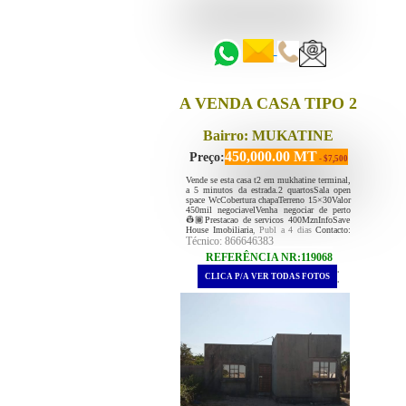
::::::
::::::
A VENDA CASA TIPO 2
Bairro: MUKATINE
450,000.00 MT
Preço:
- $7,500
Vende se esta casa t2 em mukhatine terminal,
a 5 minutos da estrada.2 quartosSala open
space WcCobertura chapaTerreno 15×30Valor
450mil negociavelVenha negociar de perto
👷🏾Prestacao de servicos 400MznInfoSave
House Imobiliaria
, Publ a 4 dias
Contacto:
Técnico: 866646383
REFERÊNCIA NR:119068
.
CLICA P/A VER TODAS FOTOS
.