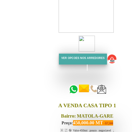
VER OPCOES NOS ARREDORES
::::::
::::::
A VENDA CASA TIPO 1
Bairro: MATOLA-GARE
450,000.00 MT
Preço:
- $7,500
🇲🇿🤪Valor-450mt pouco negociavel ;