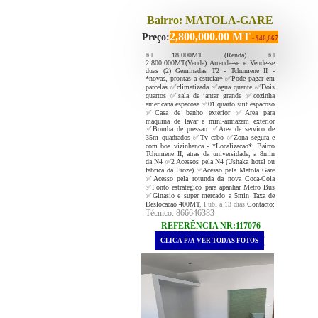
Bairro: MATOLA-GARE
2,800,000.00 MT
Preço:
- $46,667
💵18.000MT (Renda) 💵
2.800.000MT(Venda) Arrenda-se e Vende-se
duas (2) Geminadas T2 - Tchumene II -
*novas, prontas a estreiar* ✅Pode pagar em
parcelas ✅climatizada ✅agua quente ✅Dois
quartos ✅sala de jantar grande ✅cozinha
americana espacosa ✅01 quarto suit espacoso
✅Casa de banho exterior ✅Area para
maquina de lavar e mini-armazem exterior
✅Bomba de pressao ✅Area de servico de
35m quadrados ✅Tv cabo ✅Zona segura e
com boa vizinhanca - *Localizacao*: Bairro
Tchumene II, atras da universidade, a 8min
da N4 ✅2 Acessos pela N4 (Ushaka hotel ou
fabrica da Froze) ✅Acesso pela Matola Gare
✅Acesso pela rotunda da nova Coca-Cola
✅Ponto estrategico para apanhar Metro Bus
✅Ginasio e super mercado a 5min Taxa de
Deslocacao 400MT
, Publ a 13 dias
Contacto:
Técnico: 866646383
REFERÊNCIA NR:117076
.
CLICA P/A VER TODAS FOTOS
.