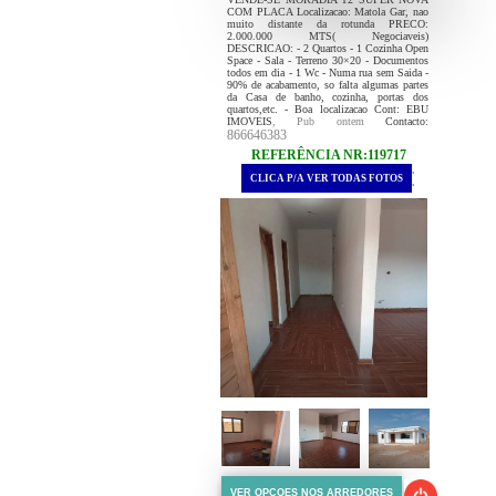
COM PLACA Localizacao: Matola Gar, nao
muito distante da rotunda PRECO:
2.000.000 MTS( Negociaveis)
DESCRICAO: - 2 Quartos - 1 Cozinha Open
Space - Sala - Terreno 30×20 - Documentos
todos em dia - 1 Wc - Numa rua sem Saida -
90% de acabamento, so falta algumas partes
da Casa de banho, cozinha, portas dos
quartos,etc. - Boa localizacao Cont: EBU
IMOVEIS
, Pub ontem
Contacto:
866646383
REFERÊNCIA NR:119717
.
CLICA P/A VER TODAS FOTOS
.
VER OPCOES NOS ARREDORES