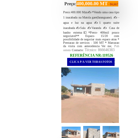
400,000.00 MT
Preço:
- $6,667
Preco:400.000 Mzn✍ *Vendo uma casa tipo
1 inacabada na Matola gare(faranguane). ✍️ -
agua e luz na agua ✍1 quarto suite
inacabada✍Sala ✍Varanda ✍ Casa de
banho externa💷*Preco- 400mil pouco
negociavel** Espaco- 15/20 com
possibilidade de negociar mais espaco atras *
Prestacao de servicos : 500 MT * Marcacao
da visita com antecedencia Ver me
, Pub
Técnico: 866646383
ontem
Contacto:
REFERÊNCIA NR:119526
.
CLICA P/A VER TODAS FOTOS
.