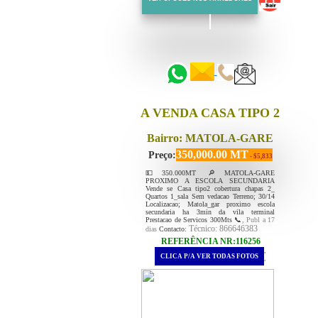
::::::
::::::
A VENDA CASA TIPO 2
Bairro: MATOLA-GARE
350,000.00 MT
Preço:
- $5,833
💵350.000MT 🔎MATOLA-GARE
PROXIMO A ESCOLA SECUNDARIA
Vende se Casa tipo2 cobertura chapas 2_
Quartos 1_sala Sem vedacao Terreno; 30/14
Localizacao; Matola_gar proximo escola
secundaria ha 3min da vila terminal
Prestacao de Servicos 300Mts 📞
, Publ a 17
Técnico: 866646383
dias
Contacto:
REFERÊNCIA NR:116256
.
CLICA P/A VER TODAS FOTOS
.