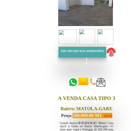
VER OPCOES NOS ARREDORES
::::::
::::::
A VENDA CASA TIPO 3
Bairro: MATOLA-GARE
380,000.00 MT
Preço:
- $6,333
Grande Jacptot🤩🤩🤩💴💵💵 380mil Casa
tipo3 a venda no Bairro Matola-gare =O
dono quer viajar a Portugal, de 650.000 para