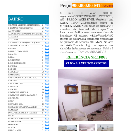
900,000.00 MT
Preço:
- $15,000
6 min ·= Valor; 900.000
negociaveisOPORTUNIDADE INCRIVEL,
BAIRRO
AO PRECO ACESSIVEL.Vende-se esta
CASA TIPO 2.Localizacao bairro da
(GRANDE MAPUTO-MATENDENE)
2
VER
MATOLA GARE.*3 minutos da circular e 3
1 DE MAIO (KONGOLOTE)
26
VER
minutos da terminal de chapas.*Boa
AEROPORTO
2
VER
localizacao, facil acesso zona sem risco de
AGOSTINHO NETO (MARRACUENE)
9
VER
inundacao *2 quartos *Sala*Varanda*WC
ALBASINE
13
VER
externa de placa*Casa totalmente vedadaTaxa
ALTO MAE
6
VER
de prestacao de servicos 400 MZN. No acto
AV. FPLM-SOVESTE(MAXAQUENE)
2
VER
da visita.Contacte logo e agende sua
AVENIDA DE ANGOLA
1
VER
visitaMas informacoes contacte-nos
, Publ a 5
BAGAMOYO
7
VER
Técnico: 866646383
BAIRRO DO JARDIM
4
VER
dias
Contacto:
Bairro T-3
3
VER
REFERÊNCIA NR:118975
BAIXA
2
VER
BELELUANE
1
VER
.
CLICA P/A VER TODAS FOTOS
BELO HORIZONTE
9
VER
.
BENFICA
7
VER
BOBOLE
5
VER
BOQUISSO
26
VER
CAMPOANE
1
VER
CASA JOVEM (COSTA DO SOL)
1
VER
CENTRAL
22
VER
CHAMANCULU
3
VER
CHIANGO
1
VER
CHOUPAL
10
VER
CIDADE DA MATOLA
10
VER
CIDADE DA MATOLA-NOVARE
1
VER
CIRCULAR
1
VER
COOP
4
VER
COSTA DO SOL
16
VER
COTSA DO SOL (DONA ALICE)
4
VER
CUMBEZA
18
VER
DNALVELA SAMORA MACHEL
1
VER
FACIM
2
VER
FERREIRA SAO DAMASIO
2
VER
FERROVIARIO
4
VER
FOMENTO
5
VER
GUAVA
27
VER
HABEL-JAFAR
3
VER