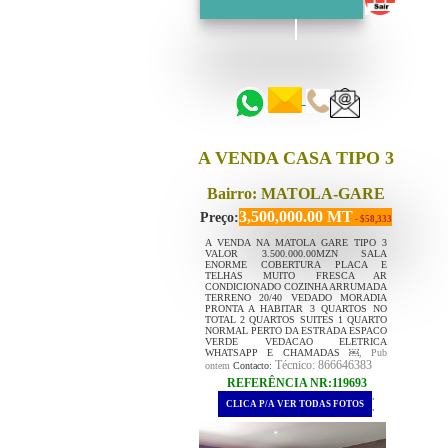
::::::
::::::
A VENDA CASA TIPO 3
Bairro: MATOLA-GARE
3,500,000.00 MT
Preço:
- $58,333
A VENDA NA MATOLA GARE TIPO 3
VALOR 3.500.000.00MZN SALA
ENORME COBERTURA PLACA E
TELHAS MUITO FRESCA AR
CONDICIONADO COZINHA ARRUMADA
TERRENO 20/40 VEDADO MORADIA
PRONTA A HABITAR 3 QUARTOS NO
TOTAL 2 QUARTOS SUITES 1 QUARTO
NORMAL PERTO DA ESTRADA ESPACO
VERDE VEDACAO ELETRICA
WHATSAPP E CHAMADAS ￼⁨
, Pub
Técnico: 866646383
ontem
Contacto:
REFERÊNCIA NR:119693
.
CLICA P/A VER TODAS FOTOS
.