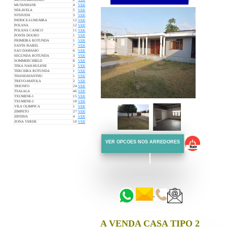
MUSSUMBULUKO
2
VER
MUTANHANE
4
VER
NDLAVELA
5
VER
NTSIVENI
3
VER
PATRICE-LUMUMBA
12
VER
POLANA
12
VER
POLANA CANICO
11
VER
PONTA DOURO
1
VER
PRIMEIRA ROTUNDA
1
VER
SANTA ISABEL
7
VER
SAO DAMASIO
6
VER
SEGUNDA ROTUNDA
3
VER
SOMMERCHIELD
8
VER
TEKA NAH-HULENE
2
VER
TERCEIRA ROTUNDA
1
VER
THANDAVANTHU
1
VER
TREVO-MATOLA
2
VER
TRIUNFO
24
VER
TSALALA
46
VER
TXUMENE-1
15
VER
TXUMENE-2
18
VER
VILA OLIMPICA
1
VER
ZIMPETO
27
VER
ZINTAVA
4
VER
ZONA VERDE
10
VER
VER OPCOES NOS ARREDORES
::::::
::::::
A VENDA CASA TIPO 2