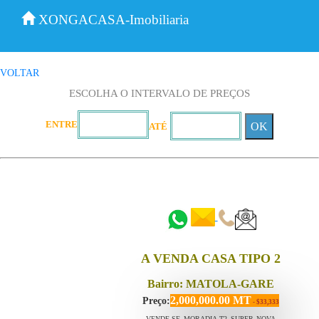
XONGACASA-Imobiliaria
VOLTAR
ESCOLHA O INTERVALO DE PREÇOS
ENTRE
OK
ATÉ
::::::
::::::
A VENDA CASA TIPO 2
Bairro: MATOLA-GARE
2,000,000.00 MT
Preço:
- $33,333
VENDE-SE MORADIA T2 SUPER NOVA