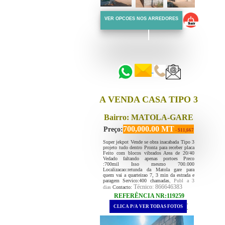
VER OPCOES NOS ARREDORES
::::::
::::::
A VENDA CASA TIPO 3
Bairro: MATOLA-GARE
700,000.00 MT
Preço:
- $11,667
Super jekpot Vende se obra inacabada Tipo 3
projeto tudo dentro Pronta para receber placa
Feito com blocos vibrados Area de 20/40
Vedado faltando apenas portoes Preco
:700mil Isso mesmo 700.000
Localizacao:retunda da Matola gare para
quem vai a quarteirao 7, 3 min da estrada e
paragem Servico:400 chamadas
, Publ a 3
Técnico: 866646383
dias
Contacto:
REFERÊNCIA NR:119259
.
CLICA P/A VER TODAS FOTOS
.