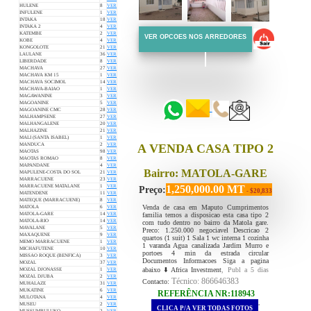
HULENE
8
VER
INFULENE
1
VER
INTAKA
18
VER
INTAKA 2
4
VER
KATEMBE
2
VER
VER OPCOES NOS ARREDORES
KOBE
4
VER
KONGOLOTE
21
VER
LAULANE
36
VER
LIBERDADE
8
VER
MACHAVA
27
VER
::::::
MACHAVA KM 15
1
VER
MACHAVA SOCIMOL
14
VER
::::::
MACHAVA-BAIAO
1
VER
MAGAWANINE
3
VER
MAGOANINE
5
VER
MAGOANINE CMC
28
VER
MALHAMPSENE
27
VER
MALHANGALENE
20
VER
MALHAZINE
21
VER
MALI (SANTA ISABEL)
1
VER
MANDUCA
2
VER
A VENDA CASA TIPO 2
MAOTAS
98
VER
MAOTAS ROMAO
8
VER
MAPANDANE
4
VER
Bairro: MATOLA-GARE
MAPULENE-COSTA DO SOL
21
VER
MARRACUENE
23
VER
1,250,000.00 MT
MARRACUENE MATALANE
1
VER
Preço:
- $20,833
MATENDENE
11
VER
MATEQUE (MARRACUENE)
8
VER
Venda de casa em Maputo Cumprimentos
MATOLA
6
VER
familia temos a disposicao esta casa tipo 2
MATOLA-GARE
14
VER
MATOLA-RIO
14
VER
com tudo dentro no bairro da Matola gare.
MAVALANE
5
VER
Preco: 1.250.000 negociavel Descricao 2
MAXAQUENE
9
VER
quartos (1 suit) 1 Sala 1 wc interna 1 cozinha
MEMO MARRACUENE
1
VER
1 varanda Agua canalizada Jardim Murro e
MICHAFUTENE
10
VER
portoes 4 min da estrada circular
MISSAO ROQUE (BENFICA)
3
VER
Documentos Informacoes Siga a pagina
MOZAL
37
VER
abaixo ⬇️ Africa Investment
, Publ a 5 dias
MOZAL DJONASSE
1
VER
MOZAL DJUBA
2
VER
Técnico: 866646383
Contacto:
MUHALAZE
31
VER
MUKATINE
6
VER
REFERÊNCIA NR:118943
MULOTANA
4
VER
.
MUSEU
2
VER
CLICA P/A VER TODAS FOTOS
.