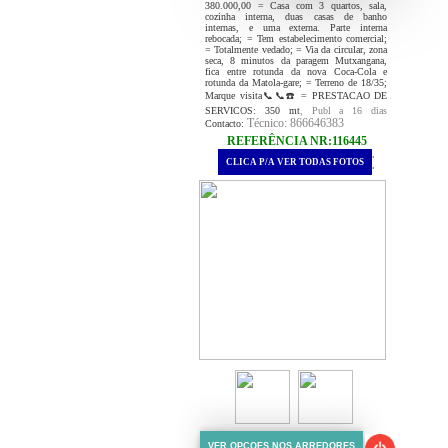
380.000,00 = Casa com 3 quartos, sala,
cozinha interna, duas casas de banho
internas, e uma externa. Parte interna
rebocada; = Tem estabelecimento comercial;
= Totalmente vedado; = Via da circular, zona
seca, 8 minutos da paragem Mutxangana,
fica entre rotunda da nova Coca-Cola e
rotunda da Matola-gare; = Terreno de 18/35;
Marque visita📞📞☎️ = PRESTACAO DE
SERVICOS: 350 mt
, Publ a 16 dias
Técnico: 866646383
Contacto:
REFERÊNCIA NR:116445
.
CLICA P/A VER TODAS FOTOS
.
VER OPCOES NOS ARREDORES