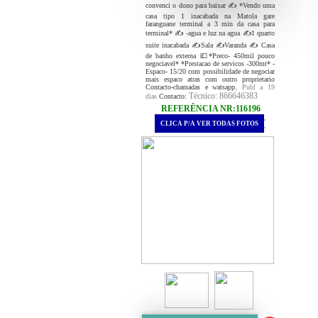
convenci o dono para baixar ✍ *Vendo uma
casa tipo 1 inacabada na Matola gare
faranguane terminal a 3 min da casa para
terminal* ✍️ -agua e luz na agua ✍1 quarto
suite inacabada ✍Sala ✍Varanda ✍ Casa
de banho externa 💷*Preco- 450mil pouco
negociavel* *Prestacao de servicos -300mt* -
Espaco- 15/20 com possibilidade de negociar
mais espaco atras com outro proprietario
Contacto-chamadas e watsapp
, Publ a 19
Técnico: 866646383
dias
Contacto:
REFERÊNCIA NR:116196
.
CLICA P/A VER TODAS FOTOS
.