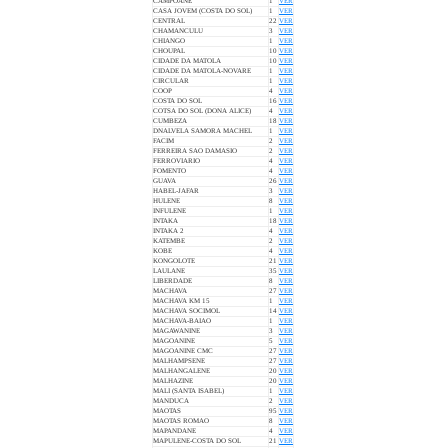
CAMPOANE
1
VER
CASA JOVEM (COSTA DO SOL)
1
VER
CENTRAL
22
VER
CHAMANCULU
3
VER
CHIANGO
1
VER
CHOUPAL
10
VER
CIDADE DA MATOLA
10
VER
CIDADE DA MATOLA-NOVARE
1
VER
CIRCULAR
1
VER
COOP
4
VER
COSTA DO SOL
16
VER
COTSA DO SOL (DONA ALICE)
4
VER
CUMBEZA
18
VER
DNALVELA SAMORA MACHEL
1
VER
FACIM
2
VER
FERREIRA SAO DAMASIO
2
VER
FERROVIARIO
4
VER
FOMENTO
4
VER
GUAVA
26
VER
HABEL-JAFAR
3
VER
HULENE
8
VER
INFULENE
1
VER
INTAKA
18
VER
INTAKA 2
4
VER
KATEMBE
2
VER
KOBE
4
VER
KONGOLOTE
21
VER
LAULANE
35
VER
LIBERDADE
8
VER
MACHAVA
27
VER
MACHAVA KM 15
1
VER
MACHAVA SOCIMOL
14
VER
MACHAVA-BAIAO
1
VER
MAGAWANINE
3
VER
MAGOANINE
5
VER
MAGOANINE CMC
27
VER
MALHAMPSENE
27
VER
MALHANGALENE
20
VER
MALHAZINE
20
VER
MALI (SANTA ISABEL)
1
VER
MANDUCA
2
VER
MAOTAS
95
VER
MAOTAS ROMAO
8
VER
MAPANDANE
4
VER
MAPULENE-COSTA DO SOL
21
VER