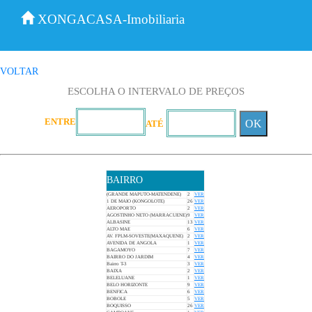
XONGACASA-Imobiliaria
VOLTAR
ESCOLHA O INTERVALO DE PREÇOS
ENTRE
OK
ATÉ
BAIRRO
(GRANDE MAPUTO-MATENDENE)
2
VER
1 DE MAIO (KONGOLOTE)
26
VER
AEROPORTO
2
VER
AGOSTINHO NETO (MARRACUENE)
9
VER
ALBASINE
13
VER
ALTO MAE
6
VER
AV. FPLM-SOVESTE(MAXAQUENE)
2
VER
AVENIDA DE ANGOLA
1
VER
BAGAMOYO
7
VER
BAIRRO DO JARDIM
4
VER
Bairro T-3
3
VER
BAIXA
2
VER
BELELUANE
1
VER
BELO HORIZONTE
9
VER
BENFICA
6
VER
BOBOLE
5
VER
BOQUISSO
26
VER