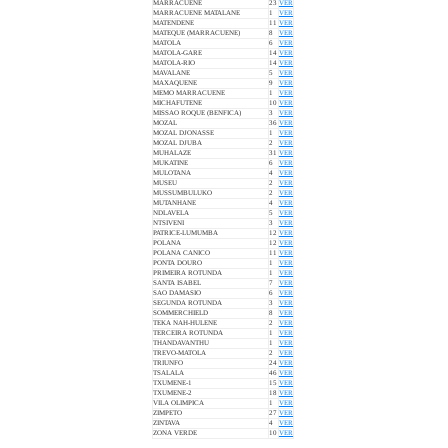
MARRACUENE
23
VER
MARRACUENE MATALANE
1
VER
MATENDENE
11
VER
MATEQUE (MARRACUENE)
8
VER
MATOLA
6
VER
MATOLA-GARE
14
VER
MATOLA-RIO
14
VER
MAVALANE
5
VER
MAXAQUENE
9
VER
MEMO MARRACUENE
1
VER
MICHAFUTENE
10
VER
MISSAO ROQUE (BENFICA)
3
VER
MOZAL
36
VER
MOZAL DJONASSE
1
VER
MOZAL DJUBA
2
VER
MUHALAZE
31
VER
MUKATINE
6
VER
MULOTANA
4
VER
MUSEU
2
VER
MUSSUMBULUKO
2
VER
MUTANHANE
4
VER
NDLAVELA
5
VER
NTSIVENI
3
VER
PATRICE-LUMUMBA
12
VER
POLANA
12
VER
POLANA CANICO
11
VER
PONTA DOURO
1
VER
PRIMEIRA ROTUNDA
1
VER
SANTA ISABEL
7
VER
SAO DAMASIO
6
VER
SEGUNDA ROTUNDA
3
VER
SOMMERCHIELD
8
VER
TEKA NAH-HULENE
2
VER
TERCEIRA ROTUNDA
1
VER
THANDAVANTHU
1
VER
TREVO-MATOLA
2
VER
TRIUNFO
24
VER
TSALALA
46
VER
TXUMENE-1
15
VER
TXUMENE-2
18
VER
VILA OLIMPICA
1
VER
ZIMPETO
27
VER
ZINTAVA
4
VER
ZONA VERDE
10
VER