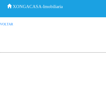
XONGACASA-Imobiliaria
VOLTAR