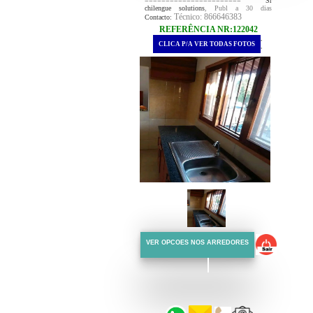
======================= Sr
chilengue solutions
, Publ a 30 dias
Técnico: 866646383
Contacto:
REFERÊNCIA NR:122042
.
CLICA P/A VER TODAS FOTOS
.
VER OPCOES NOS ARREDORES
::::::
::::::