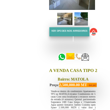
VER OPCOES NOS ARREDORES
::::::
::::::
A VENDA CASA TIPO 2
Bairro: MATOLA
2,500,000.00 MT
Preço:
- $41,667
Vende-se dentro do condominio Apartamento
TP2 na MATOLA tricamo Condominio de 5
casas Com uma localizacao a escassos metros
da estrada (4 minutos) Quintal pavimentado
Seguranca 24H Casa limpa e Cliamtizada
Agua quente Armarios Jardim Cozinha open
Space 2.500,000 MZN ( valor fixo )