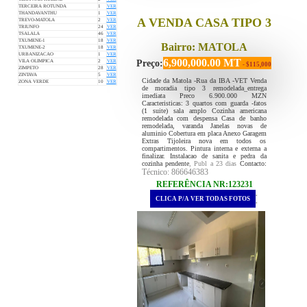
TERCEIRA ROTUNDA
1
VER
THANDAVANTHU
1
VER
A VENDA CASA TIPO 3
TREVO-MATOLA
2
VER
TRIUNFO
24
VER
TSALALA
46
VER
TXUMENE-1
18
VER
Bairro: MATOLA
TXUMENE-2
18
VER
URBANIZACAO
1
VER
6,900,000.00 MT
Preço:
VILA OLIMPICA
2
VER
- $115,000
ZIMPETO
28
VER
ZINTAVA
5
VER
Cidade da Matola -Rua da IBA -VET Venda
ZONA VERDE
10
VER
de moradia tipo 3 remodelada_entrega
imediata Preco 6.900.000 MZN
Caracteristicas: 3 quartos com guarda -fatos
(1 suite) sala amplo Cozinha americana
remodelada com despensa Casa de banho
remodelada, varanda Janelas novas de
aluminio Cobertura em placa Anexo Garagem
Extras Tijoleira nova em todos os
compartimentos. Pintura interna e externa a
finalizar. Instalacao de sanita e pedra da
cozinha pendente
, Publ a 23 dias
Contacto:
Técnico: 866646383
REFERÊNCIA NR:123231
.
CLICA P/A VER TODAS FOTOS
.