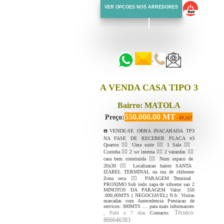
VER OPCOES NOS ARREDORES
::::::
::::::
A VENDA CASA TIPO 3
Bairro: MATOLA
550,000.00 MT
Preço:
- $9,167
☎️VENDE-SE OBRA INACABADA TP3
NA FASE DE RECEBER PLACA 🟰3
Quartos 👉🏻 Uma suite 👉🏻 1 Sala 👉🏻
Cozinha 👉🏻 2 wc interna 👉🏻 2 varandas 👉🏻
casa bem construida 👉🏻 Num espaco de
20x30 👉🏻 Localizacao bairro SANTA
IZABEL TERMINAL na rua de chiboene
Zona seca 👉🏻 PARAGEM Terminal
PROXIMO Sub indo xapa de xiboene sao 2
MINOTOS DA PARAGEM Valor: 550
.000,00MTS ( NEGOCIAVEL) N.b: Visitas
marcadas com Antecedencia Prestacao de
servicos: 300MTS .... para mais informacoes
Técnico:
, Publ a 7 dias
Contacto:
866646383