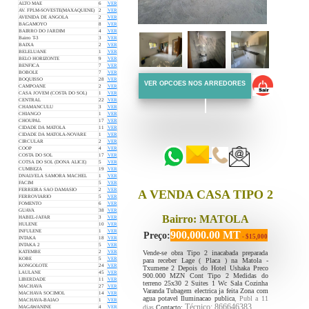
ALTO MAE
6
VER
AV. FPLM-SOVESTE(MAXAQUENE)
2
VER
AVENIDA DE ANGOLA
2
VER
BAGAMOYO
8
VER
BAIRRO DO JARDIM
4
VER
Bairro T-3
3
VER
BAIXA
2
VER
BELELUANE
1
VER
BELO HORIZONTE
9
VER
BENFICA
7
VER
BOBOLE
7
VER
BOQUISSO
28
VER
VER OPCOES NOS ARREDORES
CAMPOANE
2
VER
CASA JOVEM (COSTA DO SOL)
1
VER
CENTRAL
22
VER
CHAMANCULU
3
VER
CHIANGO
1
VER
::::::
CHOUPAL
17
VER
CIDADE DA MATOLA
11
VER
::::::
CIDADE DA MATOLA-NOVARE
1
VER
CIRCULAR
2
VER
COOP
4
VER
COSTA DO SOL
17
VER
COTSA DO SOL (DONA ALICE)
5
VER
CUMBEZA
19
VER
DNALVELA SAMORA MACHEL
1
VER
FACIM
5
VER
FERREIRA SAO DAMASIO
2
VER
A VENDA CASA TIPO 2
FERROVIARIO
5
VER
FOMENTO
6
VER
GUAVA
38
VER
Bairro: MATOLA
HABEL-JAFAR
3
VER
HULENE
10
VER
INFULENE
1
VER
900,000.00 MT
Preço:
- $15,000
INTAKA
18
VER
INTAKA 2
5
VER
Vende-se obra Tipo 2 inacabada preparada
KATEMBE
2
VER
KOBE
5
VER
para receber Lage ( Placa ) na Matola -
KONGOLOTE
24
VER
Txumene 2 Depois do Hotel Ushaka Preco
LAULANE
45
VER
900.000 MZN Cont Tipo 2 Medidas do
LIBERDADE
11
VER
terreno 25x30 2 Suites 1 Wc Sala Cozinha
MACHAVA
27
VER
Varanda Tubagem electrica ja feita Zona com
MACHAVA SOCIMOL
14
VER
agua potavel Iluminacao publica
, Publ a 11
MACHAVA-BAIAO
1
VER
Técnico: 866646383
dias
Contacto:
MAGAWANINE
4
VER