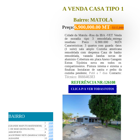
A VENDA CASA TIPO 1
Bairro: MATOLA
6,900,000.00 MT
Preço:
- $115,000
Cidade da Matola -Rua da IBA -VET Venda
de moradia tipo 3 remodelada_entrega
imediata Preco 6.900.000 MZN
Caracteristicas: 3 quartos com guarda -fatos
(1 suite) sala amplo Cozinha americana
remodelada com despensa Casa de banho
remodelada, varanda Janelas novas de
aluminio Cobertura em placa Anexo Garagem
Extras Tijoleira nova em todos os
compartimentos. Pintura interna e externa a
finalizar. Instalacao de sanita e pedra da
cozinha pendente
, Publ a 7 dias
Contacto:
Técnico: 866646383
REFERÊNCIA NR:126108
.
CLICA P/A VER TODAS FOTOS
.
BAIRRO
1
VER
(GRANDE MAPUTO-MATENDENE)
2
VER
1 DE MAIO (KONGOLOTE)
31
VER
AEROPORTO
4
VER
AGOSTINHO NETO (MARRACUENE)
9
VER
ALBASINE
15
VER