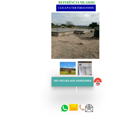
REFERÊNCIA NR:126202
.
CLICA P/A VER TODAS FOTOS
.
VER OPCOES NOS ARREDORES
::::::
::::::