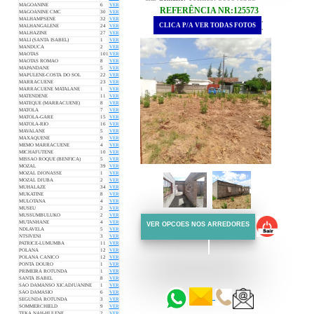
MAGOANINE
6
VER
REFERÊNCIA NR:125573
MAGOANINE CMC
30
VER
.
MALHAMPSENE
32
VER
CLICA P/A VER TODAS FOTOS
MALHANGALENE
24
VER
.
MALHAZINE
27
VER
MALI (SANTA ISABEL)
1
VER
MANDUCA
2
VER
MAOTAS
101
VER
MAOTAS ROMAO
8
VER
MAPANDANE
5
VER
MAPULENE-COSTA DO SOL
22
VER
MARRACUENE
23
VER
MARRACUENE MATALANE
1
VER
MATENDENE
11
VER
MATEQUE (MARRACUENE)
8
VER
MATOLA
7
VER
MATOLA-GARE
15
VER
MATOLA-RIO
16
VER
MAVALANE
5
VER
MAXAQUENE
9
VER
MEMO MARRACUENE
4
VER
MICHAFUTENE
10
VER
MISSAO ROQUE (BENFICA)
5
VER
MOZAL
39
VER
MOZAL DJONASSE
1
VER
MOZAL DJUBA
2
VER
MUHALAZE
34
VER
MUKATINE
8
VER
MULOTANA
4
VER
MUSEU
2
VER
MUSSUMBULUKO
2
VER
MUTANHANE
4
VER
VER OPCOES NOS ARREDORES
NDLAVELA
5
VER
NTSIVENI
3
VER
PATRICE-LUMUMBA
11
VER
POLANA
12
VER
::::::
POLANA CANICO
12
VER
PONTA DOURO
1
VER
PRIMEIRA ROTUNDA
1
VER
::::::
SANTA ISABEL
8
VER
SAO DAMANSO XICADJUANINE
1
VER
SAO DAMASIO
6
VER
SEGUNDA ROTUNDA
3
VER
SOMMERCHIELD
9
VER
TEKA NAH-HULENE
2
VER