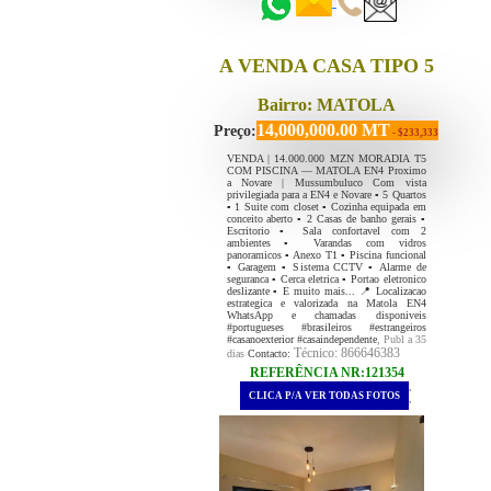
A VENDA CASA TIPO 5
Bairro: MATOLA
14,000,000.00 MT
Preço:
- $233,333
VENDA | 14.000.000 MZN MORADIA T5
COM PISCINA — MATOLA EN4 Proximo
a Novare | Mussumbuluco Com vista
privilegiada para a EN4 e Novare ▪️ 5 Quartos
▪️ 1 Suite com closet ▪️ Cozinha equipada em
conceito aberto ▪️ 2 Casas de banho gerais ▪️
Escritorio ▪️ Sala confortavel com 2
ambientes ▪️ Varandas com vidros
panoramicos ▪️ Anexo T1 ▪️ Piscina funcional
▪️ Garagem ▪️ Sistema CCTV ▪️ Alarme de
seguranca ▪️ Cerca eletrica ▪️ Portao eletronico
deslizante ▪️ E muito mais... 📍 Localizacao
estrategica e valorizada na Matola EN4
WhatsApp e chamadas disponiveis
#portugueses #brasileiros #estrangeiros
#casanoexterior #casaindependente
, Publ a 35
Técnico: 866646383
dias
Contacto:
REFERÊNCIA NR:121354
.
CLICA P/A VER TODAS FOTOS
.