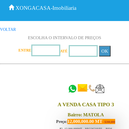
XONGACASA-Imobiliaria
VOLTAR
ESCOLHA O INTERVALO DE PREÇOS
ENTRE
OK
ATÉ
::::::
::::::
A VENDA CASA TIPO 3
Bairro: MATOLA
12,000,000.00 MT
Preço:
- $200,000
💵12.000.000MT NEGOCIAVEL BEM