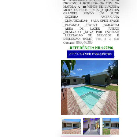
PROXIMO A ROTUNDA DA EDM NA
MATOLA 📞 🏡VENDE SE LUXUOSA
MORADIA TIPO3 PLACA _3 QUARTOS
GRANDES SENDO UM SUITE
_COZINHA AMERICANA
_CLIMATIZADA❄️ _SALA OPEN SPACE
_VARANDA _PISCINA _GARAGEM
_AREA DE LAZER _ANEXO
_REALVADO _NOVA POR ESTREAR
_PRESTACAO DE SERVICOS E
DESLOCAO 400MT
, Publ a 2 dias
866646383
Contacto:
REFERÊNCIA NR:127596
.
CLICA P/A VER TODAS FOTOS
.