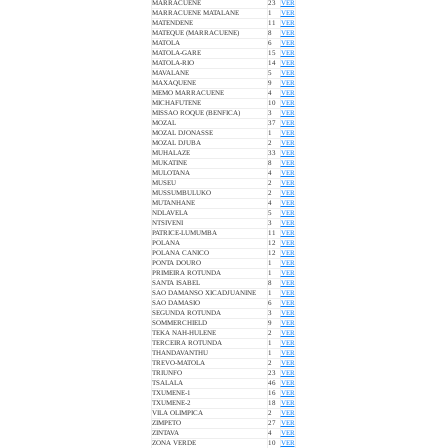
MARRACUENE
23
VER
MARRACUENE MATALANE
1
VER
MATENDENE
11
VER
MATEQUE (MARRACUENE)
8
VER
MATOLA
6
VER
MATOLA-GARE
15
VER
MATOLA-RIO
14
VER
MAVALANE
5
VER
MAXAQUENE
9
VER
MEMO MARRACUENE
4
VER
MICHAFUTENE
10
VER
MISSAO ROQUE (BENFICA)
3
VER
MOZAL
37
VER
MOZAL DJONASSE
1
VER
MOZAL DJUBA
2
VER
MUHALAZE
33
VER
MUKATINE
8
VER
MULOTANA
4
VER
MUSEU
2
VER
MUSSUMBULUKO
2
VER
MUTANHANE
4
VER
NDLAVELA
5
VER
NTSIVENI
3
VER
PATRICE-LUMUMBA
11
VER
POLANA
12
VER
POLANA CANICO
12
VER
PONTA DOURO
1
VER
PRIMEIRA ROTUNDA
1
VER
SANTA ISABEL
8
VER
SAO DAMANSO XICADJUANINE
1
VER
SAO DAMASIO
6
VER
SEGUNDA ROTUNDA
3
VER
SOMMERCHIELD
9
VER
TEKA NAH-HULENE
2
VER
TERCEIRA ROTUNDA
1
VER
THANDAVANTHU
1
VER
TREVO-MATOLA
2
VER
TRIUNFO
23
VER
TSALALA
46
VER
TXUMENE-1
16
VER
TXUMENE-2
18
VER
VILA OLIMPICA
2
VER
ZIMPETO
27
VER
ZINTAVA
4
VER
ZONA VERDE
10
VER