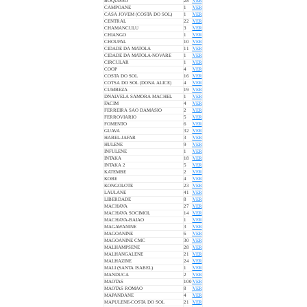
BOQUISSO
28
VER
CAMPOANE
1
VER
CASA JOVEM (COSTA DO SOL)
1
VER
CENTRAL
22
VER
CHAMANCULU
3
VER
CHIANGO
1
VER
CHOUPAL
10
VER
CIDADE DA MATOLA
11
VER
CIDADE DA MATOLA-NOVARE
1
VER
CIRCULAR
1
VER
COOP
4
VER
COSTA DO SOL
16
VER
COTSA DO SOL (DONA ALICE)
4
VER
CUMBEZA
19
VER
DNALVELA SAMORA MACHEL
1
VER
FACIM
4
VER
FERREIRA SAO DAMASIO
2
VER
FERROVIARIO
5
VER
FOMENTO
6
VER
GUAVA
32
VER
HABEL-JAFAR
3
VER
HULENE
9
VER
INFULENE
1
VER
INTAKA
18
VER
INTAKA 2
5
VER
KATEMBE
2
VER
KOBE
4
VER
KONGOLOTE
23
VER
LAULANE
41
VER
LIBERDADE
8
VER
MACHAVA
27
VER
MACHAVA SOCIMOL
14
VER
MACHAVA-BAIAO
1
VER
MAGAWANINE
3
VER
MAGOANINE
6
VER
MAGOANINE CMC
30
VER
MALHAMPSENE
28
VER
MALHANGALENE
21
VER
MALHAZINE
24
VER
MALI (SANTA ISABEL)
1
VER
MANDUCA
2
VER
MAOTAS
100
VER
MAOTAS ROMAO
8
VER
MAPANDANE
4
VER
MAPULENE-COSTA DO SOL
21
VER