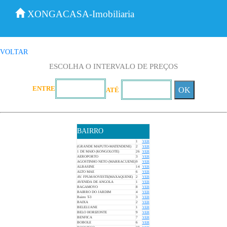
XONGACASA-Imobiliaria
VOLTAR
ESCOLHA O INTERVALO DE PREÇOS
ENTRE
OK
ATÉ
BAIRRO
1
VER
(GRANDE MAPUTO-MATENDENE)
2
VER
1 DE MAIO (KONGOLOTE)
26
VER
AEROPORTO
3
VER
AGOSTINHO NETO (MARRACUENE)
9
VER
ALBASINE
14
VER
ALTO MAE
6
VER
AV. FPLM-SOVESTE(MAXAQUENE)
2
VER
AVENIDA DE ANGOLA
1
VER
BAGAMOYO
8
VER
BAIRRO DO JARDIM
4
VER
Bairro T-3
3
VER
BAIXA
2
VER
BELELUANE
1
VER
BELO HORIZONTE
9
VER
BENFICA
7
VER
BOBOLE
6
VER