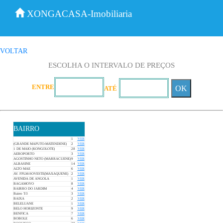
XONGACASA-Imobiliaria
VOLTAR
ESCOLHA O INTERVALO DE PREÇOS
ENTRE
OK
ATÉ
BAIRRO
1
VER
(GRANDE MAPUTO-MATENDENE)
2
VER
1 DE MAIO (KONGOLOTE)
28
VER
AEROPORTO
3
VER
AGOSTINHO NETO (MARRACUENE)
9
VER
ALBASINE
14
VER
ALTO MAE
6
VER
AV. FPLM-SOVESTE(MAXAQUENE)
2
VER
AVENIDA DE ANGOLA
1
VER
BAGAMOYO
8
VER
BAIRRO DO JARDIM
4
VER
Bairro T-3
3
VER
BAIXA
2
VER
BELELUANE
1
VER
BELO HORIZONTE
9
VER
BENFICA
7
VER
::::::
BOBOLE
6
VER