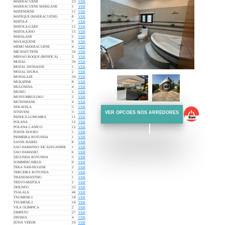
MARRACUENE
23
VER
MARRACUENE MATALANE
1
VER
MATENDENE
11
VER
MATEQUE (MARRACUENE)
8
VER
MATOLA
7
VER
MATOLA-GARE
15
VER
MATOLA-RIO
15
VER
MAVALANE
5
VER
MAXAQUENE
9
VER
MEMO MARRACUENE
4
VER
MICHAFUTENE
10
VER
MISSAO ROQUE (BENFICA)
3
VER
MOZAL
39
VER
MOZAL DJONASSE
1
VER
MOZAL DJUBA
2
VER
MUHALAZE
34
VER
MUKATINE
8
VER
MULOTANA
4
VER
MUSEU
2
VER
MUSSUMBULUKO
2
VER
MUTANHANE
4
VER
NDLAVELA
5
VER
NTSIVENI
3
VER
VER OPCOES NOS ARREDORES
PATRICE-LUMUMBA
11
VER
POLANA
12
VER
POLANA CANICO
12
VER
PONTA DOURO
1
VER
PRIMEIRA ROTUNDA
1
VER
SANTA ISABEL
8
VER
SAO DAMANSO XICADJUANINE
1
VER
SAO DAMASIO
6
VER
SEGUNDA ROTUNDA
3
VER
SOMMERCHIELD
9
VER
TEKA NAH-HULENE
2
VER
TERCEIRA ROTUNDA
1
VER
THANDAVANTHU
1
VER
TREVO-MATOLA
2
VER
TRIUNFO
23
VER
TSALALA
46
VER
TXUMENE-1
18
VER
TXUMENE-2
18
VER
VILA OLIMPICA
2
VER
ZIMPETO
27
VER
ZINTAVA
4
VER
ZONA VERDE
10
VER