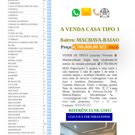
BOQUISSO
28
VER
::::::
CAMPOANE
1
VER
CASA JOVEM (COSTA DO SOL)
1
VER
CENTRAL
22
VER
CHAMANCULU
3
VER
CHIANGO
1
VER
CHOUPAL
14
VER
CIDADE DA MATOLA
11
VER
CIDADE DA MATOLA-NOVARE
1
VER
CIRCULAR
1
VER
A VENDA CASA TIPO 3
COOP
4
VER
COSTA DO SOL
17
VER
COTSA DO SOL (DONA ALICE)
4
VER
Bairro: MACHAVA-BAIAO
CUMBEZA
19
VER
DNALVELA SAMORA MACHEL
1
VER
4,700,000.00 MT
FACIM
5
VER
Preço:
- $78,333
FERREIRA SAO DAMASIO
2
VER
FERROVIARIO
5
VER
FOMENTO
6
VER
VENDE SE TIPO-3 Luxuosa “Vivenda 🩸
GUAVA
36
VER
Machava-Baiao Super bem localizada-50
HABEL-JAFAR
3
VER
metros da estrada principal 💰4.700.000,00
HULENE
9
VER
INFULENE
1
VER
MZN Negociaveis 3 quartos e uma suite 1
INTAKA
18
VER
sala espacosa 1 sala de jantar 1 de estar 1
INTAKA 2
5
VER
cozinha ampla e moderna Detalhes em todo
KATEMBE
2
VER
tecto Area de servicos Codexagtoret Casa de
KOBE
4
VER
luxo e moderna Documentos : Duat,
KONGOLOTE
24
VER
Certidao Matricial, Titulo e certidao predial
LAULANE
41
VER
Taxa de deslocacao 400 Mts 🇲🇿Langa
LIBERDADE
11
VER
MACHAVA
27
VER
Munti Imobiliaria & Servicos,Su,lda 📍
MACHAVA SOCIMOL
14
VER
Matola-Maputo - Mocambique 📞:
MACHAVA-BAIAO
1
VER
+vicosl@gmail.com "Escolha com classe,
MAGAWANINE
3
VER
viva com proposito
, Publ a 36 dias
MAGOANINE
6
VER
866646383
Contacto:
MAGOANINE CMC
30
VER
MALHAMPSENE
31
VER
REFERÊNCIA NR:121013
MALHANGALENE
23
VER
.
MALHAZINE
25
VER
CLICA P/A VER TODAS FOTOS
.
MALI (SANTA ISABEL)
1
VER
MANDUCA
2
VER
MAOTAS
101
VER
MAOTAS ROMAO
8
VER
MAPANDANE
4
VER
MAPULENE-COSTA DO SOL
21
VER