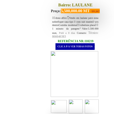
Bairro: LAULANE
5,500,000.00 MT
Preço:
- $91,667
👉🏻dono aflito👇Vendo em laulane pave zona
nobreSuper casa tipo 3 com suit master2 wcs
dentroCozinha moderna✍🏻cobertura placa👉🏻
1 minuto da paragem🪡Valor:5.500.000
Técnico:
mzn
, Publ a 8 dias
Contacto:
866646383
REFERÊNCIA NR:118219
.
CLICA P/A VER TODAS FOTOS
.