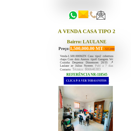
::::::
A VENDA CASA TIPO 2
Bairro: LAULANE
1,500,000.00 MT
Preço:
- $25,000
Venda-1.500.000MZN Casa tipo2 cobertura
chapa Com dois Anexos tipo0 Garagem Wc
Cozinha Despensa Dimensoes 20/35 📍
Laulane av Julius Nyerere
, Publ a 7 dias
Técnico: 866646383
Contacto:
REFERÊNCIA NR:118545
.
CLICA P/A VER TODAS FOTOS
.