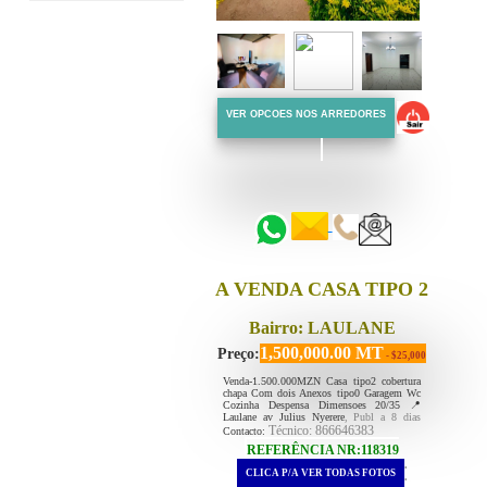
VER OPCOES NOS ARREDORES
::::::
::::::
A VENDA CASA TIPO 2
Bairro: LAULANE
1,500,000.00 MT
Preço:
- $25,000
Venda-1.500.000MZN Casa tipo2 cobertura
chapa Com dois Anexos tipo0 Garagem Wc
Cozinha Despensa Dimensoes 20/35 📍
Laulane av Julius Nyerere
, Publ a 8 dias
Técnico: 866646383
Contacto:
REFERÊNCIA NR:118319
.
CLICA P/A VER TODAS FOTOS
.