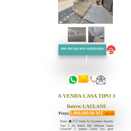
VER OPCOES NOS ARREDORES
::::::
::::::
A VENDA CASA TIPO 3
Bairro: LAULANE
5,000,000.00 MT
Preço:
- $83,333
Direto 🏠🇲🇿Vende Se Excelente Moradia
Tipo 3 No Bairro Das Mahotas Super
Luxuosa* 3 quartos 1suite 1wc geral