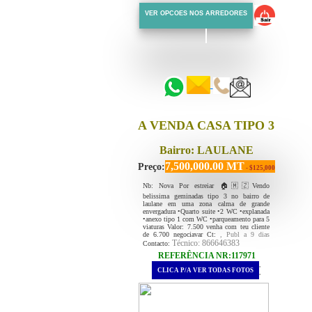
VER OPCOES NOS ARREDORES
::::::
::::::
A VENDA CASA TIPO 3
Bairro: LAULANE
7,500,000.00 MT
Preço:
- $125,000
Nb: Nova Por estreiar 🏠🇲🇿Vendo
belissima geminadas tipo 3 no bairro de
laulane em uma zona calma de grande
envergadura •Quarto suite •2 WC •explanada
•anexo tipo 1 com WC •parqueamento para 5
viaturas Valor: 7.500 venha com teu cliente
de 6.700 negociavar Ct:
, Publ a 9 dias
Técnico: 866646383
Contacto:
REFERÊNCIA NR:117971
.
CLICA P/A VER TODAS FOTOS
.