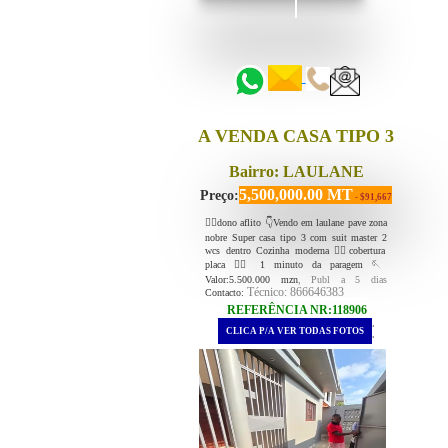
::::::
::::::
A VENDA CASA TIPO 3
Bairro: LAULANE
5,500,000.00 MT
Preço:
- $91,667
👉🏻dono aflito 👇Vendo em laulane pave zona
nobre Super casa tipo 3 com suit master 2
wcs dentro Cozinha moderna ✍🏻cobertura
placa 👉🏻 1 minuto da paragem 🪡
Valor:5.500.000 mzn
, Publ a 5 dias
Técnico: 866646383
Contacto:
REFERÊNCIA NR:118906
.
CLICA P/A VER TODAS FOTOS
.