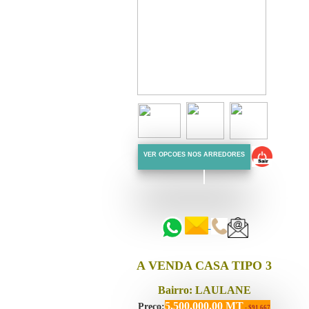
VER OPCOES NOS ARREDORES
::::::
::::::
A VENDA CASA TIPO 3
Bairro: LAULANE
5,500,000.00 MT
Preço:
- $91,667