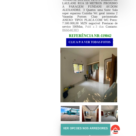
LAULANE RUA 18 METROS PROXIMO
A PARAGEM FUNDANI AV.DOM
ALEXANDRE. 3 Quartos uma Suite Sala
super espacosa Cozinha Wc geral interna 2
Varandas Portoes Chao pavimentado
ANEXO: TIPO1 PLACA COM WC Preco:
7.500.000,00 MZN negocivel Prestacao de
servico 500Mzn
, Publ a 3 dias
Contacto:
866646383
REFERÊNCIA NR:119042
.
CLICA P/A VER TODAS FOTOS
.
VER OPCOES NOS ARREDORES