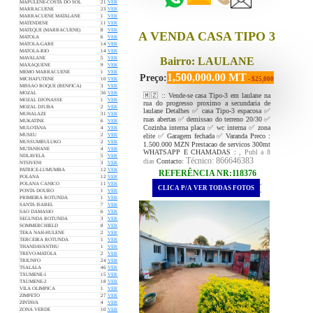
MAPULENE-COSTA DO SOL
21
VER
MARRACUENE
23
VER
MARRACUENE MATALANE
1
VER
MATENDENE
11
VER
MATEQUE (MARRACUENE)
8
VER
A VENDA CASA TIPO 3
MATOLA
6
VER
MATOLA-GARE
14
VER
MATOLA-RIO
14
VER
Bairro: LAULANE
MAVALANE
5
VER
MAXAQUENE
9
VER
MEMO MARRACUENE
1
VER
1,500,000.00 MT
Preço:
- $25,000
MICHAFUTENE
10
VER
MISSAO ROQUE (BENFICA)
3
VER
MOZAL
36
VER
🇲🇿 :: Vende-se casa Tipo-3 em laulane na
MOZAL DJONASSE
1
VER
rua do progresso proximo a secundaria de
MOZAL DJUBA
2
VER
laulane Detalhes ✅️ casa Tipo-3 espacosa ✅️
MUHALAZE
31
VER
ruas abertas ✅️ demissao do terreno 20/30 ✅️
MUKATINE
6
VER
Cozinha interna placa ✅️ wc interna ✅️ zona
MULOTANA
4
VER
elite ✅️ Garagem fechada ✅️ Varanda Preco :
MUSEU
2
VER
MUSSUMBULUKO
2
VER
1.500.000 MZN Prestacao de servicos 300mt
MUTANHANE
4
VER
WHATSAPP E CHAMADAS :
, Publ a 8
NDLAVELA
5
VER
Técnico: 866646383
dias
Contacto:
NTSIVENI
3
VER
PATRICE-LUMUMBA
12
VER
REFERÊNCIA NR:118376
POLANA
12
VER
.
POLANA CANICO
11
VER
CLICA P/A VER TODAS FOTOS
.
PONTA DOURO
1
VER
PRIMEIRA ROTUNDA
1
VER
SANTA ISABEL
7
VER
SAO DAMASIO
6
VER
SEGUNDA ROTUNDA
3
VER
SOMMERCHIELD
8
VER
TEKA NAH-HULENE
2
VER
TERCEIRA ROTUNDA
1
VER
THANDAVANTHU
1
VER
TREVO-MATOLA
2
VER
TRIUNFO
24
VER
TSALALA
46
VER
TXUMENE-1
15
VER
TXUMENE-2
18
VER
VILA OLIMPICA
1
VER
ZIMPETO
27
VER
ZINTAVA
4
VER
ZONA VERDE
10
VER