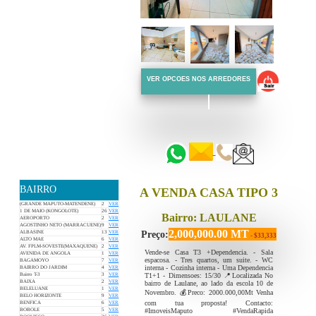
VER OPCOES NOS ARREDORES
::::::
::::::
BAIRRO
A VENDA CASA TIPO 3
(GRANDE MAPUTO-MATENDENE)
2
VER
1 DE MAIO (KONGOLOTE)
26
VER
Bairro: LAULANE
AEROPORTO
2
VER
AGOSTINHO NETO (MARRACUENE)
9
VER
2,000,000.00 MT
Preço:
ALBASINE
13
VER
- $33,333
ALTO MAE
6
VER
AV. FPLM-SOVESTE(MAXAQUENE)
2
VER
Vende-se Casa T3 +Dependencia. - Sala
AVENIDA DE ANGOLA
1
VER
espacosa. - Tres quartos, um suite. - WC
BAGAMOYO
7
VER
interna - Cozinha interna - Uma Dependencia
BAIRRO DO JARDIM
4
VER
T1+1 - Dimensoes: 15/30 📍Localizada No
Bairro T-3
3
VER
BAIXA
2
VER
bairro de Laulane, ao lado da escola 10 de
BELELUANE
1
VER
Novembro. 💰Preco: 2000.000,00Mt Venha
BELO HORIZONTE
9
VER
com tua proposta! Contacto:
BENFICA
6
VER
#ImoveisMaputo #VendaRapida
BOBOLE
5
VER