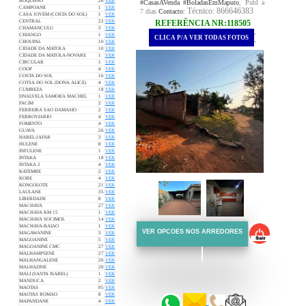
BOQUISSO
26
VER
#CasasAVenda #BoladasEmMaputo
, Publ a
CAMPOANE
1
VER
Técnico: 866646383
7 dias
Contacto:
CASA JOVEM (COSTA DO SOL)
1
VER
REFERÊNCIA NR:118505
CENTRAL
22
VER
CHAMANCULU
3
VER
.
CHIANGO
1
VER
CLICA P/A VER TODAS FOTOS
.
CHOUPAL
10
VER
CIDADE DA MATOLA
10
VER
CIDADE DA MATOLA-NOVARE
1
VER
CIRCULAR
1
VER
COOP
4
VER
COSTA DO SOL
16
VER
COTSA DO SOL (DONA ALICE)
4
VER
CUMBEZA
18
VER
DNALVELA SAMORA MACHEL
1
VER
FACIM
2
VER
FERREIRA SAO DAMASIO
2
VER
FERROVIARIO
4
VER
FOMENTO
4
VER
GUAVA
26
VER
HABEL-JAFAR
3
VER
HULENE
8
VER
INFULENE
1
VER
INTAKA
18
VER
INTAKA 2
4
VER
KATEMBE
2
VER
KOBE
4
VER
KONGOLOTE
21
VER
LAULANE
35
VER
LIBERDADE
8
VER
MACHAVA
27
VER
MACHAVA KM 15
1
VER
MACHAVA SOCIMOL
14
VER
MACHAVA-BAIAO
1
VER
VER OPCOES NOS ARREDORES
MAGAWANINE
3
VER
MAGOANINE
5
VER
MAGOANINE CMC
27
VER
MALHAMPSENE
27
VER
MALHANGALENE
20
VER
::::::
MALHAZINE
20
VER
MALI (SANTA ISABEL)
1
VER
::::::
MANDUCA
2
VER
MAOTAS
95
VER
MAOTAS ROMAO
8
VER
MAPANDANE
4
VER