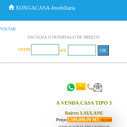
XONGACASA-Imobiliaria
VOLTAR
ESCOLHA O INTERVALO DE PREÇOS
ENTRE
OK
ATÉ
::::::
::::::
A VENDA CASA TIPO 3
Bairro: LAULANE
7,500,000.00 MT
Preço:
- $125,000
VENDE-SE DUPLEX TIPO 3 BAIRRO DE