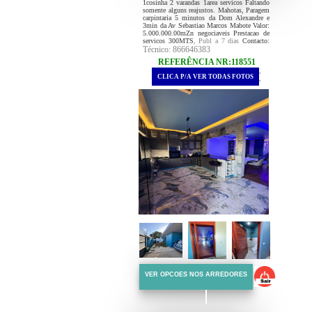
1cosinha 2 varandas 1area servicos Faltando
somente alguns reajustos. Mahotas, Paragem
carpintaria 5 minutos da Dom Alexandre e
3min da Av Sebastiao Marcos Mabote Valor:
5.000.000.00mZn negociaveis Prestacao de
servicos 300MTS
, Publ a 7 dias
Contacto:
Técnico: 866646383
REFERÊNCIA NR:118551
.
CLICA P/A VER TODAS FOTOS
.
VER OPCOES NOS ARREDORES
::::::