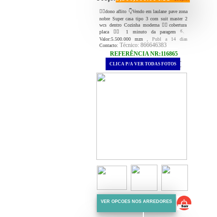
👉🏻dono aflito 👇Vendo em laulane pave zona
nobre Super casa tipo 3 com suit master 2
wcs dentro Cozinha moderna ✍🏻cobertura
placa 👉🏻 1 minuto da paragem 🪡
Valor:5.500.000 mzn
, Publ a 14 dias
Técnico: 866646383
Contacto:
REFERÊNCIA NR:116865
.
CLICA P/A VER TODAS FOTOS
.
VER OPCOES NOS ARREDORES