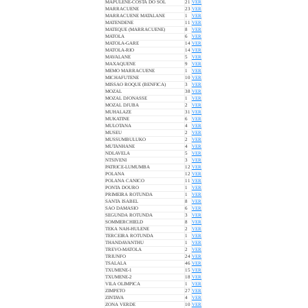
MAPULENE-COSTA DO SOL
21
VER
MARRACUENE
23
VER
MARRACUENE MATALANE
1
VER
MATENDENE
11
VER
MATEQUE (MARRACUENE)
8
VER
MATOLA
6
VER
MATOLA-GARE
14
VER
MATOLA-RIO
14
VER
MAVALANE
5
VER
MAXAQUENE
9
VER
MEMO MARRACUENE
1
VER
MICHAFUTENE
10
VER
MISSAO ROQUE (BENFICA)
3
VER
MOZAL
38
VER
MOZAL DJONASSE
1
VER
MOZAL DJUBA
2
VER
MUHALAZE
31
VER
MUKATINE
6
VER
MULOTANA
4
VER
MUSEU
2
VER
MUSSUMBULUKO
2
VER
MUTANHANE
4
VER
NDLAVELA
5
VER
NTSIVENI
3
VER
PATRICE-LUMUMBA
12
VER
POLANA
12
VER
POLANA CANICO
11
VER
PONTA DOURO
1
VER
PRIMEIRA ROTUNDA
1
VER
SANTA ISABEL
8
VER
SAO DAMASIO
6
VER
SEGUNDA ROTUNDA
3
VER
SOMMERCHIELD
8
VER
TEKA NAH-HULENE
2
VER
TERCEIRA ROTUNDA
1
VER
THANDAVANTHU
1
VER
TREVO-MATOLA
2
VER
TRIUNFO
24
VER
TSALALA
46
VER
TXUMENE-1
15
VER
TXUMENE-2
18
VER
VILA OLIMPICA
1
VER
ZIMPETO
27
VER
ZINTAVA
4
VER
ZONA VERDE
10
VER