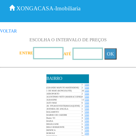
XONGACASA-Imobiliaria
VOLTAR
ESCOLHA O INTERVALO DE PREÇOS
ENTRE
OK
ATÉ
BAIRRO
1
VER
(GRANDE MAPUTO-MATENDENE)
2
VER
1 DE MAIO (KONGOLOTE)
26
VER
AEROPORTO
2
VER
AGOSTINHO NETO (MARRACUENE)
9
VER
ALBASINE
13
VER
ALTO MAE
6
VER
AV. FPLM-SOVESTE(MAXAQUENE)
2
VER
AVENIDA DE ANGOLA
1
VER
BAGAMOYO
7
VER
BAIRRO DO JARDIM
4
VER
Bairro T-3
3
VER
BAIXA
2
VER
BELELUANE
1
VER
BELO HORIZONTE
9
VER
BENFICA
7
VER
BOBOLE
5
VER