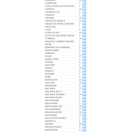
BOQUISSO
26
VER
CAMPOANE
1
VER
CASA JOVEM (COSTA DO SOL)
1
VER
CENTRAL
22
VER
CHAMANCULU
3
VER
CHIANGO
1
VER
CHOUPAL
10
VER
CIDADE DA MATOLA
10
VER
CIDADE DA MATOLA-NOVARE
1
VER
CIRCULAR
1
VER
COOP
4
VER
COSTA DO SOL
16
VER
COTSA DO SOL (DONA ALICE)
4
VER
CUMBEZA
18
VER
DNALVELA SAMORA MACHEL
1
VER
FACIM
3
VER
FERREIRA SAO DAMASIO
2
VER
FERROVIARIO
4
VER
FOMENTO
5
VER
GUAVA
27
VER
HABEL-JAFAR
3
VER
HULENE
8
VER
INFULENE
1
VER
INTAKA
18
VER
INTAKA 2
4
VER
KATEMBE
2
VER
KOBE
4
VER
KONGOLOTE
22
VER
LAULANE
39
VER
LIBERDADE
8
VER
MACHAVA
27
VER
MACHAVA KM 15
1
VER
MACHAVA SOCIMOL
14
VER
MACHAVA-BAIAO
1
VER
MAGAWANINE
3
VER
MAGOANINE
5
VER
MAGOANINE CMC
28
VER
MALHAMPSENE
27
VER
MALHANGALENE
20
VER
MALHAZINE
21
VER
MALI (SANTA ISABEL)
1
VER
MANDUCA
2
VER
MAOTAS
98
VER
MAOTAS ROMAO
8
VER
MAPANDANE
4
VER