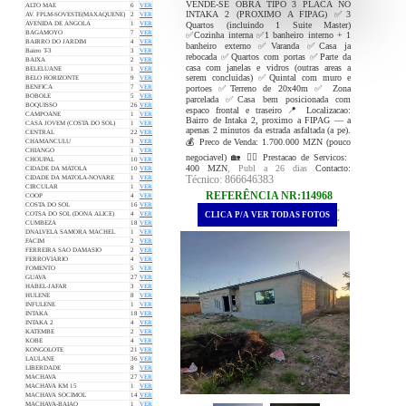
VENDE-SE OBRA TIPO 3 PLACA NO
ALTO MAE
6
VER
INTAKA 2 (PROXIMO A FIPAG) ✅3
AV. FPLM-SOVESTE(MAXAQUENE)
2
VER
Quartos (incluindo 1 Suite Master)
AVENIDA DE ANGOLA
1
VER
BAGAMOYO
7
VER
✅Cozinha interna ✅1 banheiro interno + 1
BAIRRO DO JARDIM
4
VER
banheiro externo ✅Varanda ✅Casa ja
Bairro T-3
3
VER
rebocada ✅Quartos com portas ✅Parte da
BAIXA
2
VER
casa com janelas e vidros (outras areas a
BELELUANE
1
VER
serem concluidas) ✅Quintal com muro e
BELO HORIZONTE
9
VER
portoes ✅Terreno de 20x40m ✅ Zona
BENFICA
7
VER
BOBOLE
5
VER
parcelada ✅Casa bem posicionada com
BOQUISSO
26
VER
espaco frontal e traseiro 📍 Localizacao:
CAMPOANE
1
VER
Bairro de Intaka 2, proximo a FIPAG — a
CASA JOVEM (COSTA DO SOL)
1
VER
apenas 2 minutos da estrada asfaltada (a pe).
CENTRAL
22
VER
💰 Preco de Venda: 1.700.000 MZN (pouco
CHAMANCULU
3
VER
CHIANGO
1
VER
negociavel) 🏡 👷‍♂️ Prestacao de Servicos:
CHOUPAL
10
VER
400 MZN
, Publ a 26 dias
Contacto:
CIDADE DA MATOLA
10
VER
Técnico: 866646383
CIDADE DA MATOLA-NOVARE
1
VER
CIRCULAR
1
VER
REFERÊNCIA NR:114968
COOP
4
VER
COSTA DO SOL
16
VER
.
CLICA P/A VER TODAS FOTOS
COTSA DO SOL (DONA ALICE)
4
VER
.
CUMBEZA
18
VER
DNALVELA SAMORA MACHEL
1
VER
FACIM
2
VER
FERREIRA SAO DAMASIO
2
VER
FERROVIARIO
4
VER
FOMENTO
5
VER
GUAVA
27
VER
HABEL-JAFAR
3
VER
HULENE
8
VER
INFULENE
1
VER
INTAKA
18
VER
INTAKA 2
4
VER
KATEMBE
2
VER
KOBE
4
VER
KONGOLOTE
21
VER
LAULANE
36
VER
LIBERDADE
8
VER
MACHAVA
27
VER
MACHAVA KM 15
1
VER
MACHAVA SOCIMOL
14
VER
MACHAVA-BAIAO
1
VER