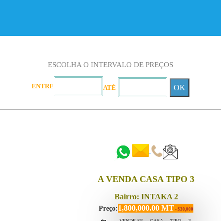
ESCOLHA O INTERVALO DE PREÇOS
ENTRE
OK
ATÉ
::::::
::::::
A VENDA CASA TIPO 3
Bairro: INTAKA 2
1,800,000.00 MT
Preço:
- $30,000
🏡 VENDE-SE CASA TIPO 3