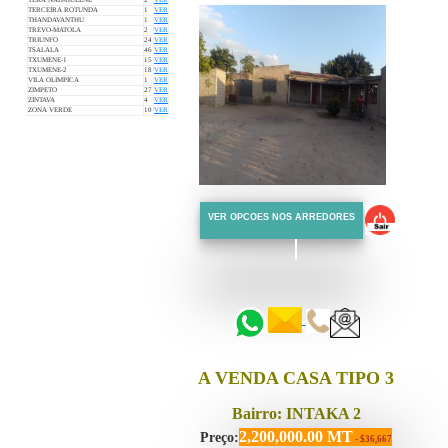
TEKA NAH-HULENE
2
VER
TERCEIRA ROTUNDA
1
VER
THANDAVANTHU
1
VER
TREVO-MATOLA
2
VER
TRIUNFO
24
VER
TSALALA
46
VER
TXUMENE-1
15
VER
TXUMENE-2
18
VER
VILA OLIMPICA
1
VER
ZIMPETO
27
VER
ZINTAVA
4
VER
ZONA VERDE
10
VER
VER OPCOES NOS ARREDORES
::::::
::::::
A VENDA CASA TIPO 3
Bairro: INTAKA 2
2,200,000.00 MT
Preço:
- $36,667