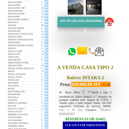
MAGAWANINE
3
VER
MAGOANINE
5
VER
MAGOANINE CMC
28
VER
MALHAMPSENE
27
VER
MALHANGALENE
20
VER
MALHAZINE
21
VER
MALI (SANTA ISABEL)
1
VER
VER OPCOES NOS ARREDORES
MANDUCA
2
VER
MAOTAS
98
VER
MAOTAS ROMAO
8
VER
MAPANDANE
4
VER
MAPULENE-COSTA DO SOL
21
VER
::::::
MARRACUENE
23
VER
MARRACUENE MATALANE
1
VER
::::::
MATENDENE
11
VER
MATEQUE (MARRACUENE)
8
VER
MATOLA
6
VER
MATOLA-GARE
14
VER
MATOLA-RIO
14
VER
MAVALANE
5
VER
MAXAQUENE
9
VER
MEMO MARRACUENE
1
VER
MICHAFUTENE
10
VER
A VENDA CASA TIPO 2
MISSAO ROQUE (BENFICA)
3
VER
MOZAL
37
VER
MOZAL DJONASSE
1
VER
Bairro: INTAKA 2
MOZAL DJUBA
2
VER
MUHALAZE
31
VER
450,000.00 MT
MUKATINE
6
VER
Preço:
- $7,500
MULOTANA
4
VER
MUSEU
2
VER
MUSSUMBULUKO
2
VER
🚨 Dono Aflito 👇 📍Vende s tipo 2
MUTANHANE
4
VER
inacabada no bairro intaka2 a 7 minutos da
NDLAVELA
5
VER
paragem padaria num espaco de 15X30 e
NTSIVENI
3
VER
Vedado parte a parte frontal Venda: 450.000
PATRICE-LUMUMBA
12
VER
negociavel Prestacao de servicos 300Mt
,
POLANA
12
VER
Técnico:
POLANA CANICO
11
VER
Publ a 30 dias
Contacto:
PONTA DOURO
1
VER
866646383
PRIMEIRA ROTUNDA
1
VER
SANTA ISABEL
7
VER
REFERÊNCIA NR:114452
SAO DAMASIO
6
VER
.
SEGUNDA ROTUNDA
3
VER
CLICA P/A VER TODAS FOTOS
.
SOMMERCHIELD
8
VER