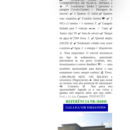
COMBERTURA DE PLACA– INTAKA 2
🔥 📍 Localizacao: Intaka 2 (proximo a
paragem Circulo/Zander) ✨ Destaques do
imovel: ✔️ 3 Quartos (1 suite) ✔️ Quartos
com roupeiros ✔️ Cozinha interna 🍽️ ✔️ 2
WCs (1 interno + 1 externo) 🚿 ✔️ Garagem
fechada para 2 viaturas 🚗🚗 ✅ Canil ✔️
Anexo tipo T0 ✔️ Area de servico ✔️ Tanque
de agua de 2500 litros 💧 ✔️ Quintal amplo
(18x29) 🌿 ✔️ Totalmente vedado com muro
e portoes ✔️ Agua 💧 e energia ⚡ disponiveis
⚠️ Nota importante: O imovel encontra-se
em fase de acabamentos, permitindo
personalizar ao seu gosto (cozinha, teto,
revestimentos e outros detalhes) 🛠️✨ — uma
excelente oportunidade para deixar a casa
exatamente como sempre sonhou! 💰 Preco:
1.800.000,00 MZN. UM MiLHAO e
oitocentos (Negociaveis) 🔥 Ideal para morar
ou investir com alto potencial de valorizacao!
📲 Contacto: 🚨 Nao perca esta
oportunidade! Agende ja a sua visita e
garanta este negocio antes que seja tarde!
,
866646383
Publ a 16 dias
Contacto:
REFERÊNCIA NR:116444
.
CLICA P/A VER TODAS FOTOS
.