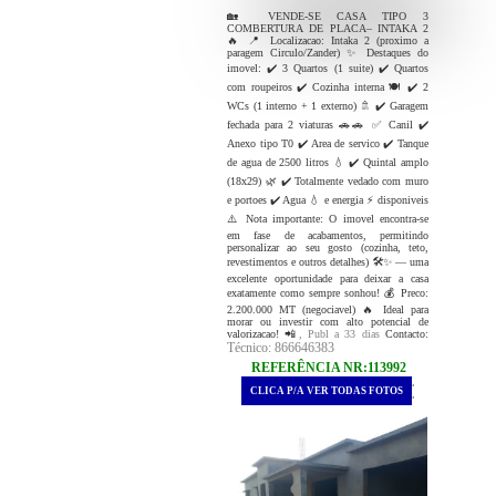
🏡 VENDE-SE CASA TIPO 3
COMBERTURA DE PLACA– INTAKA 2
🔥 📍 Localizacao: Intaka 2 (proximo a
paragem Circulo/Zander) ✨ Destaques do
imovel: ✔️ 3 Quartos (1 suite) ✔️ Quartos
com roupeiros ✔️ Cozinha interna 🍽️ ✔️ 2
WCs (1 interno + 1 externo) 🚿 ✔️ Garagem
fechada para 2 viaturas 🚗🚗 ✅ Canil ✔️
Anexo tipo T0 ✔️ Area de servico ✔️ Tanque
de agua de 2500 litros 💧 ✔️ Quintal amplo
(18x29) 🌿 ✔️ Totalmente vedado com muro
e portoes ✔️ Agua 💧 e energia ⚡ disponiveis
⚠️ Nota importante: O imovel encontra-se
em fase de acabamentos, permitindo
personalizar ao seu gosto (cozinha, teto,
revestimentos e outros detalhes) 🛠️✨ — uma
excelente oportunidade para deixar a casa
exatamente como sempre sonhou! 💰 Preco:
2.200.000 MT (negociavel) 🔥 Ideal para
morar ou investir com alto potencial de
valorizacao! 📲
, Publ a 33 dias
Contacto:
Técnico: 866646383
REFERÊNCIA NR:113992
.
CLICA P/A VER TODAS FOTOS
.