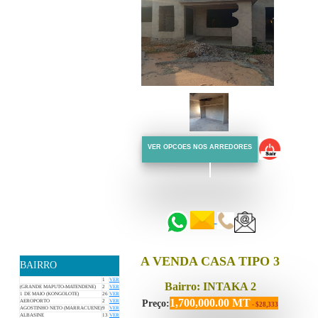
VER OPCOES NOS ARREDORES
::::::
::::::
A VENDA CASA TIPO 3
BAIRRO
1
VER
Bairro: INTAKA 2
(GRANDE MAPUTO-MATENDENE)
2
VER
1 DE MAIO (KONGOLOTE)
26
VER
1,700,000.00 MT
Preço:
AEROPORTO
2
VER
- $28,333
AGOSTINHO NETO (MARRACUENE)
9
VER
ALBASINE
13
VER