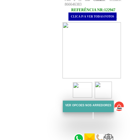
866646383
REFERÊNCIA NR:122947
.
CLICA P/A VER TODAS FOTOS
.
VER OPCOES NOS ARREDORES
::::::
::::::