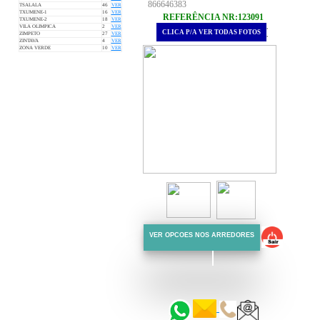
866646383
TSALALA
46
VER
TXUMENE-1
16
VER
REFERÊNCIA NR:123091
TXUMENE-2
18
VER
.
VILA OLIMPICA
2
VER
CLICA P/A VER TODAS FOTOS
.
ZIMPETO
27
VER
ZINTAVA
4
VER
ZONA VERDE
10
VER
VER OPCOES NOS ARREDORES
::::::
::::::