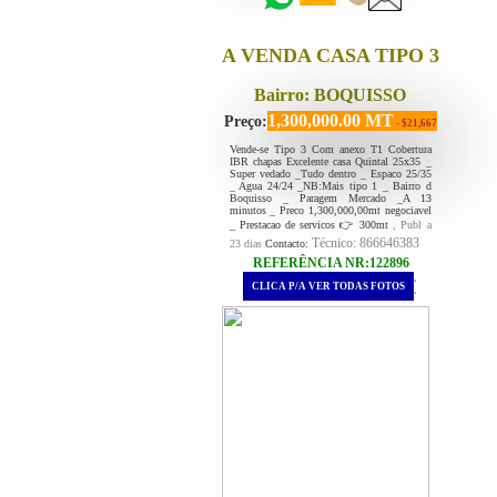
A VENDA CASA TIPO 3
Bairro: BOQUISSO
1,300,000.00 MT
Preço:
- $21,667
Vende-se Tipo 3 Com anexo T1 Cobertura
IBR chapas Excelente casa Quintal 25x35 _
Super vedado _Tudo dentro _ Espaco 25/35
_ Agua 24/24 _NB:Mais tipo 1 _ Bairro d
Boquisso _ Paragem Mercado _A 13
minutos _ Preco 1,300,000,00mt negociavel
_ Prestacao de servicos 👉 300mt
, Publ a
Técnico: 866646383
23 dias
Contacto:
REFERÊNCIA NR:122896
.
CLICA P/A VER TODAS FOTOS
.