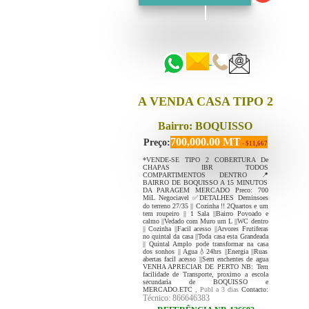
::::::
::::::
A VENDA CASA TIPO 2
Bairro: BOQUISSO
700,000.00 MT
Preço:
- $11,667
*VENDE-SE TIPO 2 COBERTURA De
CHAPAS IBR TODOS
COMPARTIMENTOS DENTRO 📍
BAIRRO DE BOQUISSO A 15 MINUTOS
DA PARAGEM MERCADO Preco: 700
MiL Negociavel ✅DETALHES Deminsoes
do terreno 27/35 || Cozinha !! 2Quartos e um
tem roupeiro || 1 Sala ||Bairro Povoado e
calmo ||Vedado com Muro um L ||WC dentro
|| Cozinha ||Facil acesso ||Arvores Frutiferas
no quintal da casa ||Toda casa esta Grandeada
|| Quintal Amplo pode transformar na casa
dos sonhos || Agua💧24hrs ||Energia ||Ruas
abertas facil acesso ||Sem enchentes de agua
VENHA APRECIAR DE PERTO NB: Tem
facilidade de Transporte, proximo a escola
secundaria de BOQUISSO e
MERCADO.ETC
, Publ a 3 dias
Contacto:
Técnico: 866646383