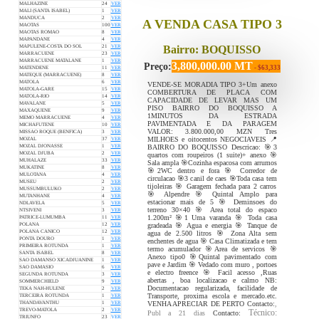
MALHAZINE
24
VER
MALI (SANTA ISABEL)
1
VER
MANDUCA
2
VER
A VENDA CASA TIPO 3
MAOTAS
100
VER
MAOTAS ROMAO
8
VER
MAPANDANE
4
VER
Bairro: BOQUISSO
MAPULENE-COSTA DO SOL
21
VER
MARRACUENE
23
VER
MARRACUENE MATALANE
1
VER
3,800,000.00 MT
Preço:
- $63,333
MATENDENE
11
VER
MATEQUE (MARRACUENE)
8
VER
MATOLA
6
VER
VENDE-SE MORADIA TIPO 3+Um anexo
MATOLA-GARE
15
VER
COMBERTURA DE PLACA COM
MATOLA-RIO
14
VER
CAPACIDADE DE LEVAR MAS UM
MAVALANE
5
VER
PISO BAIRRO DO BOQUISSO A
MAXAQUENE
9
VER
1MINUTOS DA ESTRADA
MEMO MARRACUENE
4
VER
PAVIMENTADA E DA PARAGEM
MICHAFUTENE
10
VER
VALOR: 3.800.000,00 MZN Tres
MISSAO ROQUE (BENFICA)
3
VER
MILHOES e oitocentos NEGOCIAVEIS 📍
MOZAL
37
VER
BAIRRO DO BOQUISSO Descricao: 🎯3
MOZAL DJONASSE
1
VER
MOZAL DJUBA
2
VER
quartos com roupeiros (1 suite)+ anexo 🎯
MUHALAZE
33
VER
Sala ampla 🎯Cozinha espacosa com arrumos
MUKATINE
8
VER
🎯2WC dentro e fora 🎯 Corredor de
MULOTANA
4
VER
circulacao 🎯3 canil de caes 🎯Toda casa tem
MUSEU
2
VER
tijoleiras 🎯 Garagem fechada para 2 carros
MUSSUMBULUKO
2
VER
🎯 Alpendre 🎯 Quintal Amplo para
MUTANHANE
4
VER
estacionar mais de 5 🎯 Deminsoes do
NDLAVELA
5
VER
terreno 30×40 🎯 Area total do espaco
NTSIVENI
3
VER
1.200m² 🎯1 Uma varanda 🎯 Toda casa
PATRICE-LUMUMBA
11
VER
gradeada 🎯 Agua e energia 🎯 Tanque de
POLANA
12
VER
POLANA CANICO
12
VER
agua de 2.500 litros 🎯 Zona Alta sem
PONTA DOURO
1
VER
enchentes de agua 🎯 Casa Climatizada e tem
PRIMEIRA ROTUNDA
1
VER
termo acumulador 🎯Area de servicos 🎯
SANTA ISABEL
8
VER
Anexo tipo0 🎯Quintal pavimentado com
SAO DAMANSO XICADJUANINE
1
VER
pave e Jardim 🎯 Vedado com muro , portoes
SAO DAMASIO
6
VER
e electro freence 🎯 Facil acesso ,Ruas
SEGUNDA ROTUNDA
3
VER
abertas , boa localizacao e calmo NB:
SOMMERCHIELD
9
VER
Documentacao regularizada, facilidade de
TEKA NAH-HULENE
2
VER
Transporte, proxima escola e mercado.etc.
TERCEIRA ROTUNDA
1
VER
VENHA APRECIAR DE PERTO Contacto:
,
THANDAVANTHU
1
VER
TREVO-MATOLA
2
VER
Técnico:
Publ a 21 dias
Contacto:
TRIUNFO
23
VER