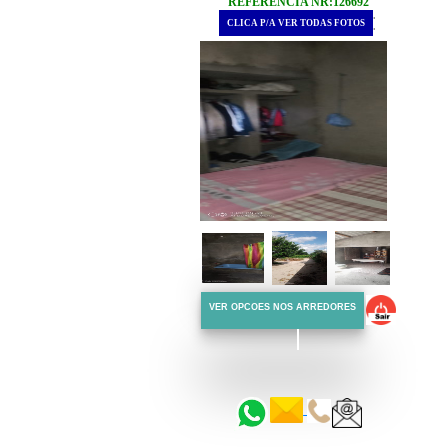
REFERÊNCIA NR:126692
.
CLICA P/A VER TODAS FOTOS
.
VER OPCOES NOS ARREDORES
::::::
::::::