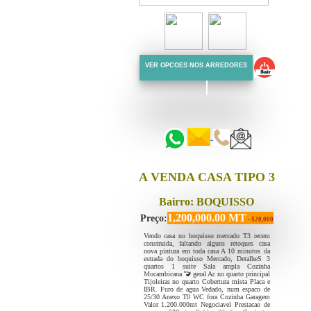
VER OPCOES NOS ARREDORES
::::::
::::::
A VENDA CASA TIPO 3
Bairro: BOQUISSO
1,200,000.00 MT
Preço:
- $20,000
Vendo casa no boquisso mercado T3 recem
construida, faltando alguns retoques casa
nova pintura em toda casa A 10 minutos da
estrada do boquisso Mercado, DetalheS 3
quartos 1 suite Sala ampla Cozinha
Mocambicana 🚾 geral Ac no quarto principal
Tijoleiras no quarto Cobertura mista Placa e
IBR. Furo de agua Vedado, num espaco de
25/30 Anexo T0 WC fora Cozinha Garagem
Valor 1.200.000mt Negociavel Prestacao de