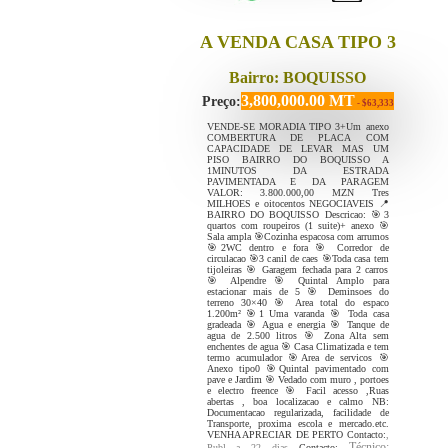
A VENDA CASA TIPO 3
Bairro: BOQUISSO
3,800,000.00 MT
Preço:
- $63,333
VENDE-SE MORADIA TIPO 3+Um anexo
COMBERTURA DE PLACA COM
CAPACIDADE DE LEVAR MAS UM
PISO BAIRRO DO BOQUISSO A
1MINUTOS DA ESTRADA
PAVIMENTADA E DA PARAGEM
VALOR: 3.800.000,00 MZN Tres
MILHOES e oitocentos NEGOCIAVEIS 📍
BAIRRO DO BOQUISSO Descricao: 🎯3
quartos com roupeiros (1 suite)+ anexo 🎯
Sala ampla 🎯Cozinha espacosa com arrumos
🎯2WC dentro e fora 🎯 Corredor de
circulacao 🎯3 canil de caes 🎯Toda casa tem
tijoleiras 🎯 Garagem fechada para 2 carros
🎯 Alpendre 🎯 Quintal Amplo para
estacionar mais de 5 🎯 Deminsoes do
terreno 30×40 🎯 Area total do espaco
1.200m² 🎯1 Uma varanda 🎯 Toda casa
gradeada 🎯 Agua e energia 🎯 Tanque de
agua de 2.500 litros 🎯 Zona Alta sem
enchentes de agua 🎯 Casa Climatizada e tem
termo acumulador 🎯Area de servicos 🎯
Anexo tipo0 🎯Quintal pavimentado com
pave e Jardim 🎯 Vedado com muro , portoes
e electro freence 🎯 Facil acesso ,Ruas
abertas , boa localizacao e calmo NB:
Documentacao regularizada, facilidade de
Transporte, proxima escola e mercado.etc.
VENHA APRECIAR DE PERTO Contacto:
,
Técnico:
Publ a 22 dias
Contacto: