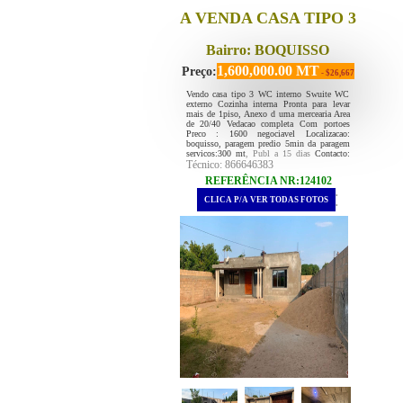
A VENDA CASA TIPO 3
Bairro: BOQUISSO
1,600,000.00 MT
Preço:
- $26,667
Vendo casa tipo 3 WC interno Swuite WC
externo Cozinha interna Pronta para levar
mais de 1piso, Anexo d uma mercearia Area
de 20/40 Vedacao completa Com portoes
Preco : 1600 negociavel Localizacao:
boquisso, paragem predio 5min da paragem
servicos:300 mt
, Publ a 15 dias
Contacto:
Técnico: 866646383
REFERÊNCIA NR:124102
.
CLICA P/A VER TODAS FOTOS
.