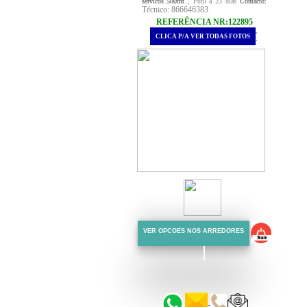
servicos 500mt
, Publ a 23 dias
Contacto:
Técnico: 866646383
REFERÊNCIA NR:122895
.
CLICA P/A VER TODAS FOTOS
.
VER OPCOES NOS ARREDORES
::::::
::::::