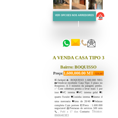
VER OPCOES NOS ARREDORES
::::::
::::::
A VENDA CASA TIPO 3
Bairro: BOQUISSO
1,600,000.00 MT
Preço:
- $26,667
💵Jackpot🔥 BOQUISSO 1.600.000 NEG
🏡Vende-se excelente Casa Tipo 3 placa no
Boquisso. A 3 minutos da paragem predio.
✅ Com cobertura pronta a levar mais 1 por
isso ◼️WC interna ◼️WC interna gelal ◼️1
quarto Swuite ◼️Cozinha interna ◼️Anexo d
uma mercearia ◼️Area de 20/40 ◼️Vedacao
completa Com portoes 💵Preco : 1.600.000
negociavel 🦺Prestacao de servicos 500 mtn
Técnico:
📞
, Publ a 17 dias
Contacto:
866646383