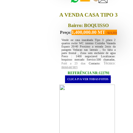
A VENDA CASA TIPO 3
Bairro: BOQUISSO
1,400,000.00 MT
Preço:
- $23,333
Vende -se casa inacabada Tipo 3 ,placa 2
quartos swite WC interno Cozinha Varanda
Espaco 20/40 Proximo a estrada 2min da
paragem Vedacao nas laterais , So falta a
parte frontal , Zona sem enchente de agua
Preco : 1400 negociavel Localizacao:
boquisso mercado Servico:500 chamadas
,
Técnico:
Publ a 23 dias
Contacto:
866646383
REFERÊNCIA NR:122791
.
CLICA P/A VER TODAS FOTOS
.