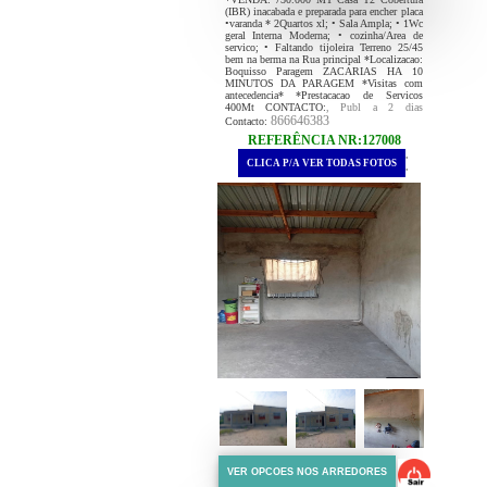
(IBR) inacabada e preparada para encher placa
•varanda * 2Quartos xl; • ⁠Sala Ampla; • 1Wc
geral Interna Moderna; • ⁠cozinha/Area de
servico; • Faltando tijoleira Terreno 25/45
bem na berma na Rua principal *Localizacao:
Boquisso Paragem ZACARIAS HA 10
MINUTOS DA PARAGEM *Visitas com
antecedencia* *Prestacacao de Servicos
400Mt CONTACTO:
, Publ a 2 dias
866646383
Contacto:
REFERÊNCIA NR:127008
.
CLICA P/A VER TODAS FOTOS
.
VER OPCOES NOS ARREDORES