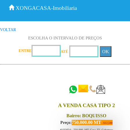
XONGACASA-Imobiliaria
VOLTAR
ESCOLHA O INTERVALO DE PREÇOS
ENTRE
OK
ATÉ
::::::
::::::
A VENDA CASA TIPO 2
Bairro: BOQUISSO
750,000.00 MT
Preço:
- $12,500
*VENDA: 750.000 MT Casa T2 Cobertura