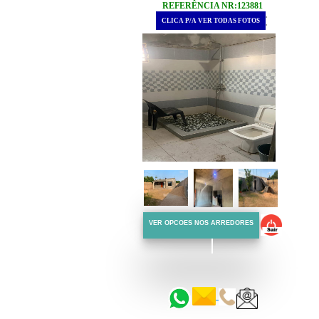
REFERÊNCIA NR:123881
.
CLICA P/A VER TODAS FOTOS
.
VER OPCOES NOS ARREDORES
::::::
::::::