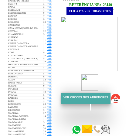
BAIRRO DO JARDIM
4
VER
REFERÊNCIA NR:123140
Bairro T-3
3
VER
BAIXA
2
VER
.
BELELUANE
1
VER
CLICA P/A VER TODAS FOTOS
.
BELO HORIZONTE
9
VER
BENFICA
7
VER
BOBOLE
6
VER
BOQUISSO
28
VER
CAMPOANE
1
VER
CASA JOVEM (COSTA DO SOL)
1
VER
CENTRAL
22
VER
CHAMANCULU
3
VER
CHIANGO
1
VER
CHOUPAL
11
VER
CIDADE DA MATOLA
11
VER
CIDADE DA MATOLA-NOVARE
1
VER
CIRCULAR
1
VER
COOP
4
VER
COSTA DO SOL
16
VER
COTSA DO SOL (DONA ALICE)
4
VER
CUMBEZA
19
VER
DNALVELA SAMORA MACHEL
1
VER
FACIM
4
VER
FERREIRA SAO DAMASIO
2
VER
FERROVIARIO
5
VER
FOMENTO
6
VER
GUAVA
32
VER
HABEL-JAFAR
3
VER
HULENE
9
VER
INFULENE
1
VER
INTAKA
18
VER
INTAKA 2
5
VER
VER OPCOES NOS ARREDORES
KATEMBE
2
VER
KOBE
4
VER
KONGOLOTE
23
VER
LAULANE
41
VER
LIBERDADE
9
VER
::::::
MACHAVA
27
VER
MACHAVA SOCIMOL
14
VER
::::::
MACHAVA-BAIAO
1
VER
MAGAWANINE
3
VER
MAGOANINE
6
VER
MAGOANINE CMC
30
VER
MALHAMPSENE
29
VER
MALHANGALENE
22
VER