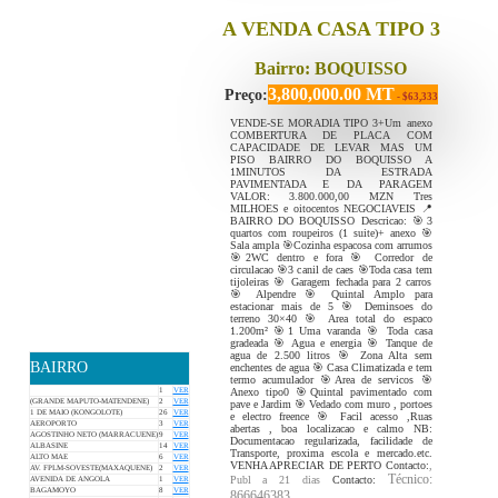
A VENDA CASA TIPO 3
Bairro: BOQUISSO
3,800,000.00 MT
Preço:
- $63,333
VENDE-SE MORADIA TIPO 3+Um anexo
COMBERTURA DE PLACA COM
CAPACIDADE DE LEVAR MAS UM
PISO BAIRRO DO BOQUISSO A
1MINUTOS DA ESTRADA
PAVIMENTADA E DA PARAGEM
VALOR: 3.800.000,00 MZN Tres
MILHOES e oitocentos NEGOCIAVEIS 📍
BAIRRO DO BOQUISSO Descricao: 🎯3
quartos com roupeiros (1 suite)+ anexo 🎯
Sala ampla 🎯Cozinha espacosa com arrumos
🎯2WC dentro e fora 🎯 Corredor de
circulacao 🎯3 canil de caes 🎯Toda casa tem
tijoleiras 🎯 Garagem fechada para 2 carros
🎯 Alpendre 🎯 Quintal Amplo para
estacionar mais de 5 🎯 Deminsoes do
terreno 30×40 🎯 Area total do espaco
1.200m² 🎯1 Uma varanda 🎯 Toda casa
gradeada 🎯 Agua e energia 🎯 Tanque de
agua de 2.500 litros 🎯 Zona Alta sem
BAIRRO
enchentes de agua 🎯 Casa Climatizada e tem
termo acumulador 🎯Area de servicos 🎯
Anexo tipo0 🎯Quintal pavimentado com
1
VER
(GRANDE MAPUTO-MATENDENE)
2
VER
pave e Jardim 🎯 Vedado com muro , portoes
1 DE MAIO (KONGOLOTE)
26
VER
e electro freence 🎯 Facil acesso ,Ruas
AEROPORTO
3
VER
abertas , boa localizacao e calmo NB:
AGOSTINHO NETO (MARRACUENE)
9
VER
Documentacao regularizada, facilidade de
ALBASINE
14
VER
Transporte, proxima escola e mercado.etc.
ALTO MAE
6
VER
VENHA APRECIAR DE PERTO Contacto:
,
AV. FPLM-SOVESTE(MAXAQUENE)
2
VER
Técnico:
Publ a 21 dias
Contacto:
AVENIDA DE ANGOLA
1
VER
BAGAMOYO
8
VER
866646383