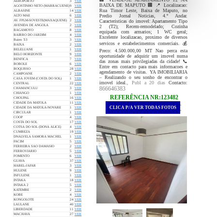
AEROPORTO
3
VER
BAIXA DE MAPUTO 🏢 📍 Localizacao:
AGOSTINHO NETO (MARRACUENE)
9
VER
Rua Timor Leste, Baixa de Maputo, no
ALBASINE
14
VER
Predio Jornal Noticias, 4.º Andar.
ALTO MAE
6
VER
Caracteristicas do imovel: Apartamento Tipo
AV. FPLM-SOVESTE(MAXAQUENE)
2
VER
AVENIDA DE ANGOLA
2
VER
2 (T2); Recem-remodelado; Cozinha
BAGAMOYO
8
VER
equipada com armarios; 1 WC geral;
BAIRRO DO JARDIM
4
VER
Excelente localizacao, proximo de diversos
Bairro T-3
3
VER
servicos e estabelecimentos comerciais. 💰
BAIXA
2
VER
BELELUANE
1
VER
Preco: 4.500.000,00 MT Nao perca esta
BELO HORIZONTE
9
VER
oportunidade de adquirir um imovel numa
BENFICA
7
VER
das zonas mais privilegiadas da cidade! 📞
BOBOLE
6
VER
Entre em contacto para mais informacoes e
BOQUISSO
28
VER
agendamento de visitas. YA IMOBILIARIA
CAMPOANE
2
VER
– Realizando o seu sonho de encontrar o
CASA JOVEM (COSTA DO SOL)
1
VER
imovel ideal.
, Publ a 20 dias
Contacto:
CENTRAL
22
VER
866646383
CHAMANCULU
3
VER
CHIANGO
1
VER
REFERÊNCIA NR:123482
CHOUPAL
16
VER
CIDADE DA MATOLA
11
VER
.
CLICA P/A VER TODAS FOTOS
CIDADE DA MATOLA-NOVARE
1
VER
.
CIRCULAR
1
VER
COOP
4
VER
COSTA DO SOL
17
VER
COTSA DO SOL (DONA ALICE)
4
VER
CUMBEZA
19
VER
DNALVELA SAMORA MACHEL
1
VER
FACIM
5
VER
FERREIRA SAO DAMASIO
2
VER
FERROVIARIO
5
VER
FOMENTO
6
VER
GUAVA
37
VER
HABEL-JAFAR
3
VER
HULENE
9
VER
INFULENE
1
VER
INTAKA
18
VER
INTAKA 2
5
VER
KATEMBE
2
VER
KOBE
4
VER
KONGOLOTE
24
VER
LAULANE
40
VER
LIBERDADE
11
VER
MACHAVA
27
VER