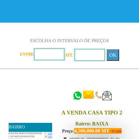
ESCOLHA O INTERVALO DE PREÇOS
ENTRE
OK
ATÉ
::::::
::::::
A VENDA CASA TIPO 2
Bairro: BAIXA
BAIRRO
4,500,000.00 MT
Preço:
- $75,000
(GRANDE MAPUTO-MATENDENE)
2
VER
1 DE MAIO (KONGOLOTE)
28
VER
🏢 VENDE-SE APARTAMENTO T2 NA