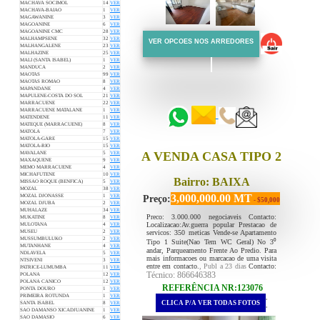
MACHAVA SOCIMOL
14
VER
MACHAVA-BAIAO
1
VER
MAGAWANINE
3
VER
MAGOANINE
6
VER
MAGOANINE CMC
28
VER
MALHAMPSENE
32
VER
VER OPCOES NOS ARREDORES
MALHANGALENE
23
VER
MALHAZINE
25
VER
MALI (SANTA ISABEL)
1
VER
MANDUCA
2
VER
MAOTAS
99
VER
::::::
MAOTAS ROMAO
8
VER
MAPANDANE
4
VER
::::::
MAPULENE-COSTA DO SOL
21
VER
MARRACUENE
22
VER
MARRACUENE MATALANE
1
VER
MATENDENE
11
VER
MATEQUE (MARRACUENE)
8
VER
MATOLA
7
VER
MATOLA-GARE
15
VER
MATOLA-RIO
15
VER
A VENDA CASA TIPO 2
MAVALANE
5
VER
MAXAQUENE
9
VER
MEMO MARRACUENE
4
VER
MICHAFUTENE
10
VER
Bairro: BAIXA
MISSAO ROQUE (BENFICA)
5
VER
MOZAL
38
VER
3,000,000.00 MT
MOZAL DJONASSE
1
VER
Preço:
- $50,000
MOZAL DJUBA
2
VER
MUHALAZE
34
VER
Preco: 3.000.000 negociaveis Contacto:
MUKATINE
8
VER
Localizacao:Av.guerra popular Prestacao de
MULOTANA
4
VER
servicos: 350 meticas Vende-se Apartamento
MUSEU
2
VER
MUSSUMBULUKO
2
VER
Tipo 1 Suite(Nao Tem WC Geral) No 3⁰
MUTANHANE
4
VER
andar, Parqueamento Frente Ao Predio. Para
NDLAVELA
5
VER
mais informacoes ou marcacao de uma visita
NTSIVENI
3
VER
entre em contacto.
, Publ a 23 dias
Contacto:
PATRICE-LUMUMBA
11
VER
Técnico: 866646383
POLANA
12
VER
POLANA CANICO
12
VER
REFERÊNCIA NR:123076
PONTA DOURO
1
VER
PRIMEIRA ROTUNDA
1
VER
.
CLICA P/A VER TODAS FOTOS
SANTA ISABEL
8
VER
.
SAO DAMANSO XICADJUANINE
1
VER
SAO DAMASIO
6
VER